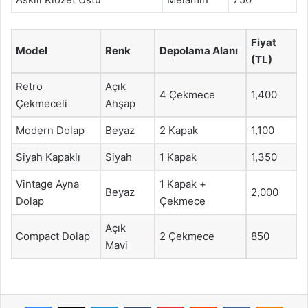
Fiyat
Model
Renk
Depolama Alanı
(TL)
Retro
Açık
4 Çekmece
1,400
Çekmeceli
Ahşap
Modern Dolap
Beyaz
2 Kapak
1,100
Siyah Kapaklı
Siyah
1 Kapak
1,350
Vintage Ayna
1 Kapak +
Beyaz
2,000
Dolap
Çekmece
Açık
Compact Dolap
2 Çekmece
850
Mavi
Facebook
X
LinkedIn
Tumblr
Pinterest
Reddit
VKontakte
Odnok