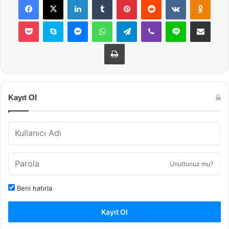
Pocket
Skype
Messenger
WhatsApp
Telegram
Viber
Line
E-Posta ile payla
Yazdır
Kayıt Ol
Unuttunuz mu?
Beni hatırla
Kayıt Ol