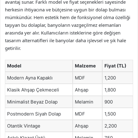
avantaj sunar. Farklı model ve fiyat seçenekleri sayesinde
herkesin ihtiyacına ve bütçesine uygun bir dolap bulması
mümkündür. Hem estetik hem de fonksiyonel olma özelliği
taşıyan bu dolaplar, banyoların vazgeçilmez elemanları
arasında yer alır. Kullanıcıların isteklerine göre değişen
tasarım alternatifleri ile banyolar daha işlevsel ve şık hale
getirilir.
Model
Malzeme
Fiyat (TL)
Modern Ayna Kapaklı
MDF
1,200
Klasik Ahşap Çekmeceli
Ahşap
1,800
Minimalist Beyaz Dolap
Melamin
900
Postmodern Siyah Dolap
MDF
1,500
Otantik Vintage
Ahşap
2,200
Askılı Klozet Üstü
Melamin
750