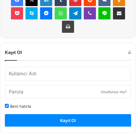
Pocket
Skype
Messenger
WhatsApp
Telegram
Viber
Line
E-Posta ile payla
Yazdır
Kayıt Ol
Unuttunuz mu?
Beni hatırla
Kayıt Ol