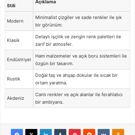
Açıklama
Stili
Minimalist çizgiler ve sade renkler ile şık
Modern
bir görünüm.
Detaylı işçilik ve zengin renk paletleri ile
Klasik
zarif bir atmosfer.
Ham malzemeler ve açık boru sistemleri ile
Endüstriyel
özgün bir tasarım.
Doğal taş ve ahşap dokular ile sıcak bir
Rustik
ortam yaratma.
Canlı renkler ve açık alanlar ile ferahlatıcı
Akdeniz
bir ambiyans.
Facebook
X
LinkedIn
Tumblr
Pinterest
Reddit
VKontakte
Odnok