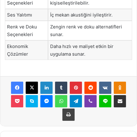
Seçenekleri
kişiselleştirilebilir.
Ses Yalıtımı
İç mekan akustiğini iyileştirir.
Renk ve Doku
Zengin renk ve doku alternatifleri
Seçenekleri
sunar.
Ekonomik
Daha hızlı ve maliyet etkin bir
Çözümler
uygulama sunar.
Facebook
X
LinkedIn
Tumblr
Pinterest
Reddit
VKontakte
Odnok
Pocket
Skype
Messenger
WhatsApp
Telegram
Viber
Line
E-Posta ile payla
Yazdır