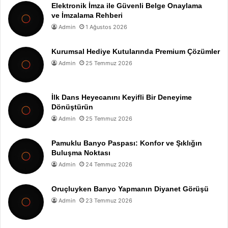
Elektronik İmza ile Güvenli Belge Onaylama
ve İmzalama Rehberi
Admin
1 Ağustos 2026
Kurumsal Hediye Kutularında Premium Çözümler
Admin
25 Temmuz 2026
İlk Dans Heyecanını Keyifli Bir Deneyime
Dönüştürün
Admin
25 Temmuz 2026
Pamuklu Banyo Paspası: Konfor ve Şıklığın
Buluşma Noktası
Admin
24 Temmuz 2026
Oruçluyken Banyo Yapmanın Diyanet Görüşü
Admin
23 Temmuz 2026