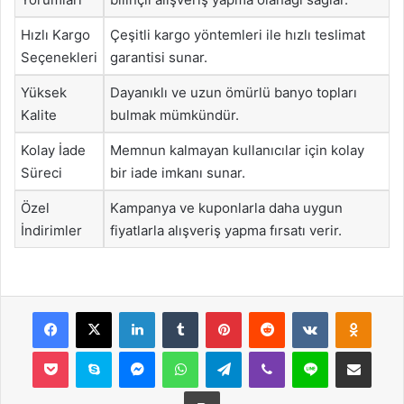
Hızlı Kargo
Çeşitli kargo yöntemleri ile hızlı teslimat
Seçenekleri
garantisi sunar.
Yüksek
Dayanıklı ve uzun ömürlü banyo topları
Kalite
bulmak mümkündür.
Kolay İade
Memnun kalmayan kullanıcılar için kolay
Süreci
bir iade imkanı sunar.
Özel
Kampanya ve kuponlarla daha uygun
İndirimler
fiyatlarla alışveriş yapma fırsatı verir.
Facebook
X
LinkedIn
Tumblr
Pinterest
Reddit
VKontakte
Odnok
Pocket
Skype
Messenger
WhatsApp
Telegram
Viber
Line
E-Posta ile payla
Yazdır