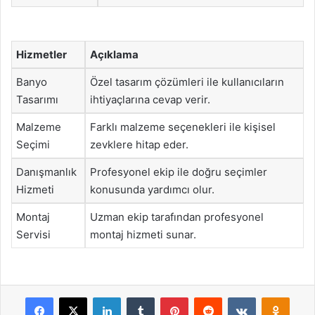
Hizmetler
Açıklama
Banyo
Özel tasarım çözümleri ile kullanıcıların
Tasarımı
ihtiyaçlarına cevap verir.
Malzeme
Farklı malzeme seçenekleri ile kişisel
Seçimi
zevklere hitap eder.
Danışmanlık
Profesyonel ekip ile doğru seçimler
Hizmeti
konusunda yardımcı olur.
Montaj
Uzman ekip tarafından profesyonel
Servisi
montaj hizmeti sunar.
Facebook
X
LinkedIn
Tumblr
Pinterest
Reddit
VKontakte
Odnok