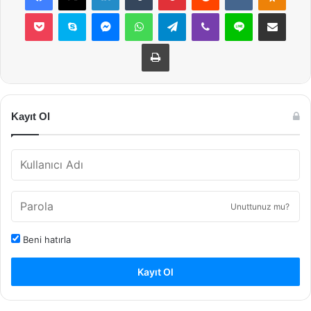
Pocket
Skype
Messenger
WhatsApp
Telegram
Viber
Line
E-Posta ile payla
Yazdır
Kayıt Ol
Unuttunuz mu?
Beni hatırla
Kayıt Ol