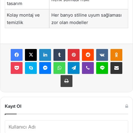
tasarım
Kolay montaj ve
Her banyo stiline uyum sağlaması
temizlik
zor olan modeller
Facebook
X
LinkedIn
Tumblr
Pinterest
Reddit
VKontakte
Odnok
Pocket
Skype
Messenger
WhatsApp
Telegram
Viber
Line
E-Posta ile payla
Yazdır
Kayıt Ol