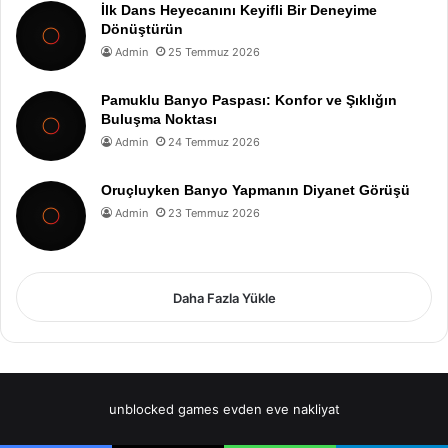
İlk Dans Heyecanını Keyifli Bir Deneyime
Dönüştürün
Admin
25 Temmuz 2026
Pamuklu Banyo Paspası: Konfor ve Şıklığın
Buluşma Noktası
Admin
24 Temmuz 2026
Oruçluyken Banyo Yapmanın Diyanet Görüşü
Admin
23 Temmuz 2026
Daha Fazla Yükle
unblocked games
evden eve nakliyat