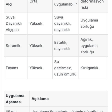
Orta
deformasyon
Alçı
uygulanabilir
riski
Suya
Suya
Uygulama
Dayanıklı
Yüksek
dayanıklı,
zorluğu
Alçıpan
dayanıklı
Ağırlık,
Estetik,
Seramik
Yüksek
uygulama
dayanıklı
zorluğu
Su
Fayans
Yüksek
geçirmez,
Kırılganlık
uzun ömürlü
Uygulama
Açıklama
Aşaması
Yüzey
Uygulama öncesinde yüzeyin düzgün ve