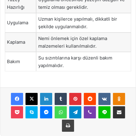
Hazırlığı
temiz olması gereklidir.
Uzman kişilerce yapılmalı, dikkatli bir
Uygulama
şekilde uygulanmalıdır.
Nemi önlemek için özel kaplama
Kaplama
malzemeleri kullanılmalıdır.
Su sızıntılarına karşı düzenli bakım
Bakım
yapılmalıdır.
Facebook
X
LinkedIn
Tumblr
Pinterest
Reddit
VKontakte
Odnok
Pocket
Skype
Messenger
WhatsApp
Telegram
Viber
Line
E-Posta ile payla
Yazdır