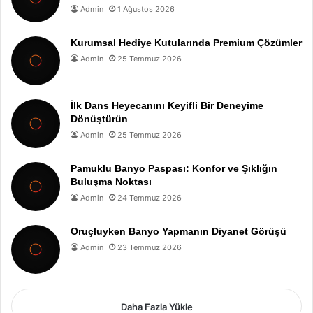
Admin
1 Ağustos 2026
Kurumsal Hediye Kutularında Premium Çözümler
Admin
25 Temmuz 2026
İlk Dans Heyecanını Keyifli Bir Deneyime
Dönüştürün
Admin
25 Temmuz 2026
Pamuklu Banyo Paspası: Konfor ve Şıklığın
Buluşma Noktası
Admin
24 Temmuz 2026
Oruçluyken Banyo Yapmanın Diyanet Görüşü
Admin
23 Temmuz 2026
Daha Fazla Yükle