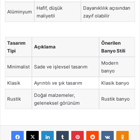
Hafif, düşük
Dayanıklılık açısından
Alüminyum
maliyetli
zayıf olabilir
Tasarım
Önerilen
Açıklama
Tipi
Banyo Stili
Modern
Minimalist
Sade ve işlevsel tasarım
banyo
Klasik
Ayrıntılı ve şık tasarım
Klasik banyo
Doğal malzemeler,
Rustik
Rustik banyo
geleneksel görünüm
Facebook
X
LinkedIn
Tumblr
Pinterest
Reddit
VKontakte
Odnok