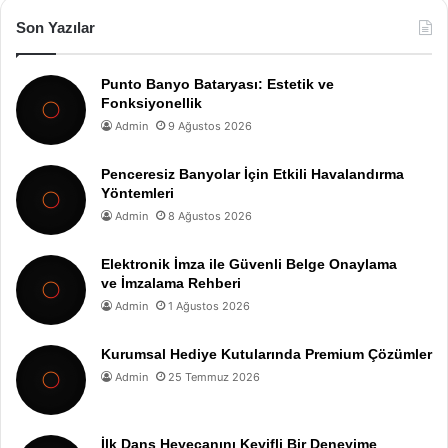
Son Yazılar
Punto Banyo Bataryası: Estetik ve
Fonksiyonellik
Admin
9 Ağustos 2026
Penceresiz Banyolar İçin Etkili Havalandırma
Yöntemleri
Admin
8 Ağustos 2026
Elektronik İmza ile Güvenli Belge Onaylama
ve İmzalama Rehberi
Admin
1 Ağustos 2026
Kurumsal Hediye Kutularında Premium Çözümler
Admin
25 Temmuz 2026
İlk Dans Heyecanını Keyifli Bir Deneyime