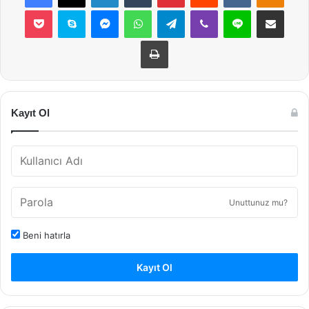
Pocket
Skype
Messenger
WhatsApp
Telegram
Viber
Line
E-Posta ile payla
Yazdır
Kayıt Ol
Unuttunuz mu?
Beni hatırla
Kayıt Ol