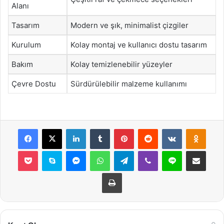
Alanı
Tasarım
Modern ve şık, minimalist çizgiler
Kurulum
Kolay montaj ve kullanıcı dostu tasarım
Bakım
Kolay temizlenebilir yüzeyler
Çevre Dostu
Sürdürülebilir malzeme kullanımı
Facebook
X
LinkedIn
Tumblr
Pinterest
Reddit
VKontakte
Odnok
Pocket
Skype
Messenger
WhatsApp
Telegram
Viber
Line
E-Posta ile payla
Yazdır