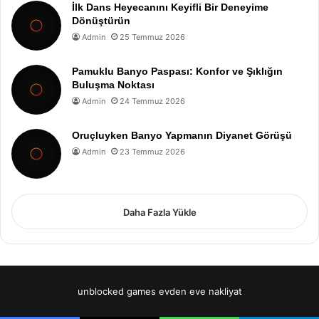
İlk Dans Heyecanını Keyifli Bir Deneyime
Dönüştürün
Admin
25 Temmuz 2026
Pamuklu Banyo Paspası: Konfor ve Şıklığın
Buluşma Noktası
Admin
24 Temmuz 2026
Oruçluyken Banyo Yapmanın Diyanet Görüşü
Admin
23 Temmuz 2026
Daha Fazla Yükle
unblocked games
evden eve nakliyat