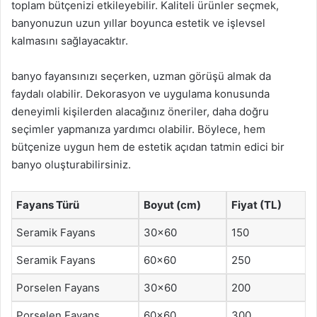
toplam bütçenizi etkileyebilir. Kaliteli ürünler seçmek,
banyonuzun uzun yıllar boyunca estetik ve işlevsel
kalmasını sağlayacaktır.
banyo fayansınızı seçerken, uzman görüşü almak da
faydalı olabilir. Dekorasyon ve uygulama konusunda
deneyimli kişilerden alacağınız öneriler, daha doğru
seçimler yapmanıza yardımcı olabilir. Böylece, hem
bütçenize uygun hem de estetik açıdan tatmin edici bir
banyo oluşturabilirsiniz.
Fayans Türü
Boyut (cm)
Fiyat (TL)
Seramik Fayans
30×60
150
Seramik Fayans
60×60
250
Porselen Fayans
30×60
200
Porselen Fayans
60×60
300