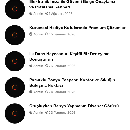
Elektronik İmza ile Güvenli Belge Onaylama
ve İmzalama Rehberi
Admin
1 Ağustos 2026
Kurumsal Hediye Kutularında Premium Çözümler
Admin
25 Temmuz 2026
İlk Dans Heyecanını Keyifli Bir Deneyime
Dönüştürün
Admin
25 Temmuz 2026
Pamuklu Banyo Paspası: Konfor ve Şıklığın
Buluşma Noktası
Admin
24 Temmuz 2026
Oruçluyken Banyo Yapmanın Diyanet Görüşü
Admin
23 Temmuz 2026