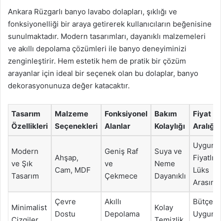
Ankara Rüzgarlı banyo lavabo dolapları, şıklığı ve
fonksiyonelliği bir araya getirerek kullanıcıların beğenisine
sunulmaktadır. Modern tasarımları, dayanıklı malzemeleri
ve akıllı depolama çözümleri ile banyo deneyiminizi
zenginleştirir. Hem estetik hem de pratik bir çözüm
arayanlar için ideal bir seçenek olan bu dolaplar, banyo
dekorasyonunuza değer katacaktır.
Tasarım
Malzeme
Fonksiyonel
Bakım
Fiyat
Özellikleri
Seçenekleri
Alanlar
Kolaylığı
Aralığı
Uygun
Modern
Geniş Raf
Suya ve
Ahşap,
Fiyatlı i
ve Şık
ve
Neme
Cam, MDF
Lüks
Tasarım
Çekmece
Dayanıklı
Arasınd
Çevre
Akıllı
Bütçey
Minimalist
Kolay
Dostu
Depolama
Uygun
Çizgiler
Temizlik