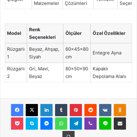
Malzemeler
Çözümleri
Seçenek
Renk
Model
Ölçüler
Özel Özellikler
Seçenekleri
Rüzgarlı
Beyaz, Ahşap,
60x45x80
Entegre Ayna
1
Siyah
cm
Rüzgarlı
Gri, Mavi,
80x50x90
Kapaklı
2
Beyaz
cm
Depolama Alanı
Facebook
X
LinkedIn
Tumblr
Pinterest
Reddit
VKontakte
Odnok
Pocket
Skype
Messenger
WhatsApp
Telegram
Viber
Line
E-Posta ile payla
Yazdır