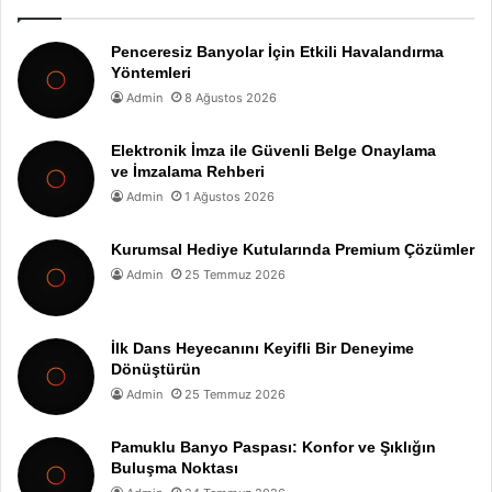
Penceresiz Banyolar İçin Etkili Havalandırma
Yöntemleri
Admin
8 Ağustos 2026
Elektronik İmza ile Güvenli Belge Onaylama
ve İmzalama Rehberi
Admin
1 Ağustos 2026
Kurumsal Hediye Kutularında Premium Çözümler
Admin
25 Temmuz 2026
İlk Dans Heyecanını Keyifli Bir Deneyime
Dönüştürün
Admin
25 Temmuz 2026
Pamuklu Banyo Paspası: Konfor ve Şıklığın
Buluşma Noktası