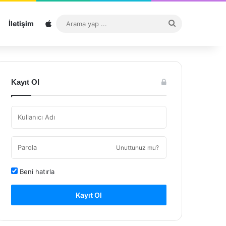
Sitemap
Arama
İletişim
yap
...
Kayıt Ol
Unuttunuz mu?
Beni hatırla
Kayıt Ol