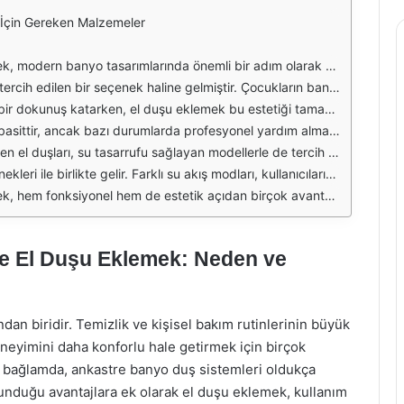
 İçin Gereken Malzemeler
ir duş başlığı ile sınırlı kalırken, el duşları esneklik ve kullanım kolaylığı sunar. Bu tür bir sistem, hem günlük banyo deneyimini geliştirir hem de temizlik açısından büyük avantajlar sağlar.
 sahibi olması için el duşu büyük bir kolaylık sağlar. Ayrıca, yaşlı bireyler veya fiziksel engelleri olan kişiler için de el duşu kullanışlıdır, çünkü ihtiyaç duydukları esnekliği sunar.
asarım öğeleri ile uyumlu bir şekilde entegre edilen el duşları, banyonun genel görünümünü bozmaz. Aksine, şık ve zarif bir görünüm yaratır.
istemine uygun bir el duşu seçmek ve montajını doğru bir şekilde yapmak, su sızıntılarını önlemek ve sistemin verimli çalışmasını sağlamak açısından önemlidir.
dilebilir. Bu tür duş başlıkları, su akışını optimize ederek hem çevre dostu bir çözüm sunar hem de su faturalarında tasarruf sağlar.
 ihtiyaçlarına göre banyo yapma deneyimlerini kişiselleştirmelerine olanak tanır. Bu, banyo sırasında rahatlama ve yenilenme hissini artırır.
ylığı, esneklik ve tasarruf gibi özellikleri ile banyo deneyimini geliştiren bu sistem, modern banyoların vazgeçilmez bir parçası haline gelmiştir.
e El Duşu Eklemek: Neden ve
an biridir. Temizlik ve kişisel bakım rutinlerinin büyük
deneyimini daha konforlu hale getirmek için birçok
bağlamda, ankastre banyo duş sistemleri oldukça
sunduğu avantajlara ek olarak el duşu eklemek, kullanım