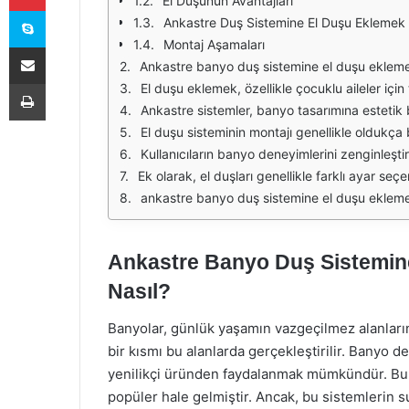
El Duşunun Avantajları
Skype
Ankastre Duş Sistemine El Duşu Eklemek
Montaj Aşamaları
E-Posta ile paylaş
Ankastre banyo duş sistemine el duşu eklemek, modern banyo tasarımlarında önemli bir adım olarak öne çıkmaktadır. Geleneksel duş sistemleri genellikle sabit b
Yazdır
El duşu eklemek, özellikle çocuklu aileler için tercih edilen bir seçenek haline gelmiştir. Çocukların banyo yaparken eğlenmesi ve daha fazla kontrol
Ankastre sistemler, banyo tasarımına estetik bir dokunuş katarken, el duşu eklemek bu estetiği tamamlar. Modern t
El duşu sisteminin montajı genellikle oldukça basittir, ancak bazı durumlarda profesyonel yardım almak gerekebilir. Mevcut duş s
Kullanıcıların banyo deneyimlerini zenginleştiren el duşları, su tasarrufu sağlayan modellerle de tercih e
Ek olarak, el duşları genellikle farklı ayar seçenekleri ile birlikte gelir. Farklı su akış modları, kullanıcıların
ankastre banyo duş sistemine el duşu eklemek, hem fonksiyonel hem de estetik açıdan birçok avantaj sunar. Kullanım kola
Ankastre Banyo Duş Sistemin
Nasıl?
Banyolar, günlük yaşamın vazgeçilmez alanlarınd
bir kısmı bu alanlarda gerçekleştirilir. Banyo 
yenilikçi üründen faydalanmak mümkündür. Bu 
popüler hale gelmiştir. Ancak, bu sistemlerin 