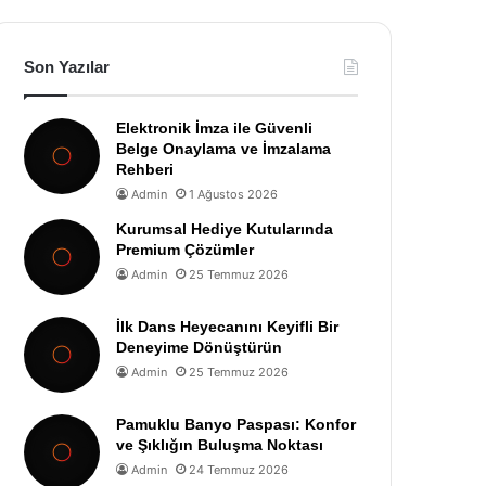
Son Yazılar
Elektronik İmza ile Güvenli
Belge Onaylama ve İmzalama
Rehberi
Admin
1 Ağustos 2026
Kurumsal Hediye Kutularında
Premium Çözümler
Admin
25 Temmuz 2026
İlk Dans Heyecanını Keyifli Bir
Deneyime Dönüştürün
Admin
25 Temmuz 2026
Pamuklu Banyo Paspası: Konfor
ve Şıklığın Buluşma Noktası
Admin
24 Temmuz 2026