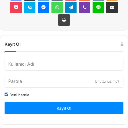
Pocket
Skype
Messenger
WhatsApp
Telegram
Viber
Line
E-Posta ile payla
Yazdır
Kayıt Ol
Unuttunuz mu?
Beni hatırla
Kayıt Ol