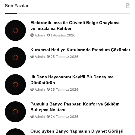
Son Yazılar
Elektronik İmza ile Güvenli Belge Onaylama
ve İmzalama Rehberi
Admin
1 Ağustos 2026
Kurumsal Hediye Kutularında Premium Çözümler
Admin
25 Temmuz 2026
İlk Dans Heyecanını Keyifli Bir Deneyime
Dönüştürün
Admin
25 Temmuz 2026
Pamuklu Banyo Paspası: Konfor ve Şıklığın
Buluşma Noktası
Admin
24 Temmuz 2026
Oruçluyken Banyo Yapmanın Diyanet Görüşü