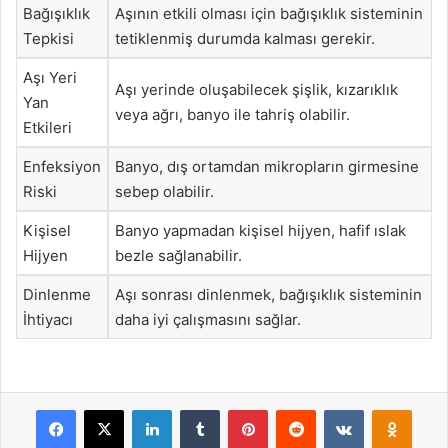
Bağışıklık
Aşının etkili olması için bağışıklık sisteminin
Tepkisi
tetiklenmiş durumda kalması gerekir.
Aşı Yeri
Aşı yerinde oluşabilecek şişlik, kızarıklık
Yan
veya ağrı, banyo ile tahriş olabilir.
Etkileri
Enfeksiyon
Banyo, dış ortamdan mikropların girmesine
Riski
sebep olabilir.
Kişisel
Banyo yapmadan kişisel hijyen, hafif ıslak
Hijyen
bezle sağlanabilir.
Dinlenme
Aşı sonrası dinlenmek, bağışıklık sisteminin
İhtiyacı
daha iyi çalışmasını sağlar.
Facebook
X
LinkedIn
Tumblr
Pinterest
Reddit
VKontakte
Odnok