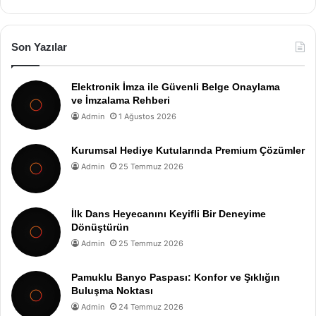
Son Yazılar
Elektronik İmza ile Güvenli Belge Onaylama
ve İmzalama Rehberi
Admin
1 Ağustos 2026
Kurumsal Hediye Kutularında Premium Çözümler
Admin
25 Temmuz 2026
İlk Dans Heyecanını Keyifli Bir Deneyime
Dönüştürün
Admin
25 Temmuz 2026
Pamuklu Banyo Paspası: Konfor ve Şıklığın
Buluşma Noktası
Admin
24 Temmuz 2026