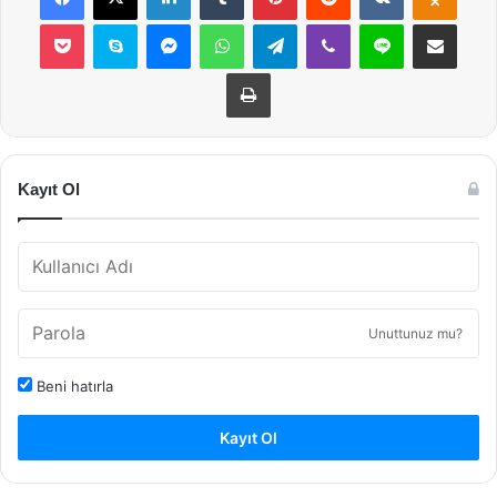
Pocket
Skype
Messenger
WhatsApp
Telegram
Viber
Line
E-Posta ile payla
Yazdır
Kayıt Ol
Unuttunuz mu?
Beni hatırla
Kayıt Ol