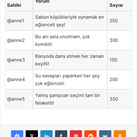
Yorum
Sahibi
Sayısı
Sabun köpükleriyle oynamak en
@anne1
250
eğlenceli şey!
Bu anı asla unutmam, çok
@anne2
300
komikti!
Banyoda dans etmek her zaman
@anne3
150
keyifli!
Su savaşları yaparken her şey
@anne4
200
çok eğlenceli.
Yanlış şampuan seçimi tam bir
@anne5
350
felaketti!
Facebook
X
LinkedIn
Tumblr
Pinterest
Reddit
VKontakte
Odnok