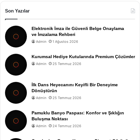
Son Yazılar
Elektronik İmza ile Güvenli Belge Onaylama
ve İmzalama Rehberi
Admin
1 Ağustos 2026
Kurumsal Hediye Kutularında Premium Çözümler
Admin
25 Temmuz 2026
İlk Dans Heyecanını Keyifli Bir Deneyime
Dönüştürün
Admin
25 Temmuz 2026
Pamuklu Banyo Paspası: Konfor ve Şıklığın
Buluşma Noktası
Admin
24 Temmuz 2026