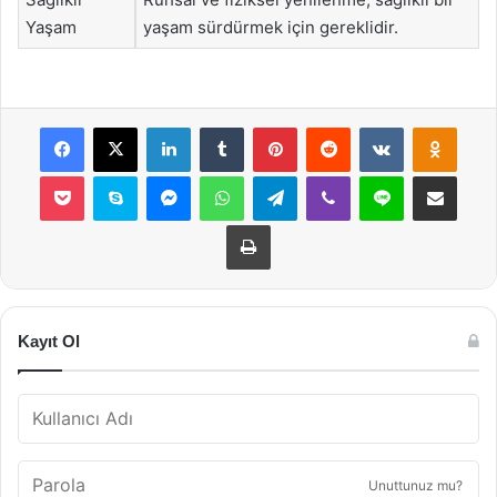
Yaşam
yaşam sürdürmek için gereklidir.
Facebook
X
LinkedIn
Tumblr
Pinterest
Reddit
VKontakte
Odnok
Pocket
Skype
Messenger
WhatsApp
Telegram
Viber
Line
E-Posta ile payla
Yazdır
Kayıt Ol
Unuttunuz mu?