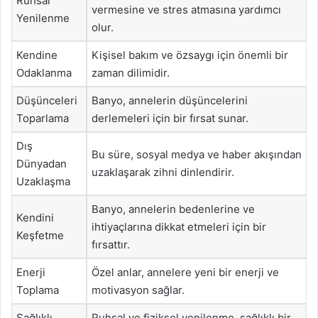
Ruhsal
vermesine ve stres atmasına yardımcı
Yenilenme
olur.
Kendine
Kişisel bakım ve özsaygı için önemli bir
Odaklanma
zaman dilimidir.
Düşünceleri
Banyo, annelerin düşüncelerini
Toparlama
derlemeleri için bir fırsat sunar.
Dış
Bu süre, sosyal medya ve haber akışından
Dünyadan
uzaklaşarak zihni dinlendirir.
Uzaklaşma
Banyo, annelerin bedenlerine ve
Kendini
ihtiyaçlarına dikkat etmeleri için bir
Keşfetme
fırsattır.
Enerji
Özel anlar, annelere yeni bir enerji ve
Toplama
motivasyon sağlar.
Sağlıklı
Ruhsal ve fiziksel yenilenme, sağlıklı bir