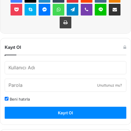
Pocket
Skype
Messenger
WhatsApp
Telegram
Viber
Line
E-Posta ile payla
Yazdır
Kayıt Ol
Unuttunuz mu?
Beni hatırla
Kayıt Ol