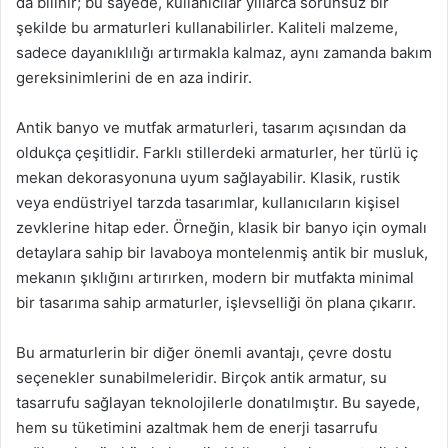
da bilinir; bu sayede, kullanıcılar yıllarca sorunsuz bir
şekilde bu armaturleri kullanabilirler. Kaliteli malzeme,
sadece dayanıklılığı artırmakla kalmaz, aynı zamanda bakım
gereksinimlerini de en aza indirir.
Antik banyo ve mutfak armaturleri, tasarım açısından da
oldukça çeşitlidir. Farklı stillerdeki armaturler, her türlü iç
mekan dekorasyonuna uyum sağlayabilir. Klasik, rustik
veya endüstriyel tarzda tasarımlar, kullanıcıların kişisel
zevklerine hitap eder. Örneğin, klasik bir banyo için oymalı
detaylara sahip bir lavaboya montelenmiş antik bir musluk,
mekanın şıklığını artırırken, modern bir mutfakta minimal
bir tasarıma sahip armaturler, işlevselliği ön plana çıkarır.
Bu armaturlerin bir diğer önemli avantajı, çevre dostu
seçenekler sunabilmeleridir. Birçok antik armatur, su
tasarrufu sağlayan teknolojilerle donatılmıştır. Bu sayede,
hem su tüketimini azaltmak hem de enerji tasarrufu