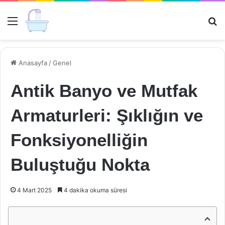
Menü
Ar
Anasayfa
/
Genel
Antik Banyo ve Mutfak
Armaturleri: Şıklığın ve
Fonksiyonelliğin
Buluştuğu Nokta
4 Mart 2025
4 dakika okuma süresi