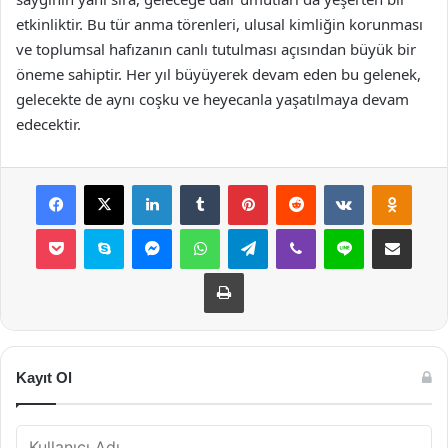
etkinliktir. Bu tür anma törenleri, ulusal kimliğin korunması
ve toplumsal hafızanın canlı tutulması açısından büyük bir
öneme sahiptir. Her yıl büyüyerek devam eden bu gelenek,
gelecekte de aynı coşku ve heyecanla yaşatılmaya devam
edecektir.
Facebook
X
LinkedIn
Tumblr
Pinterest
Reddit
VKontakte
Odnok
Pocket
Skype
Messenger
WhatsApp
Telegram
Viber
Line
E-Posta ile payla
Yazdır
Kayıt Ol