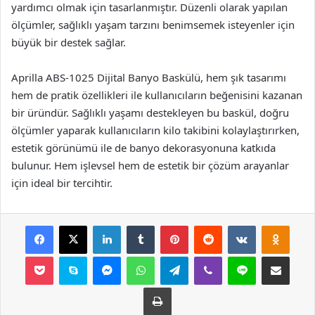
yardımcı olmak için tasarlanmıştır. Düzenli olarak yapılan
ölçümler, sağlıklı yaşam tarzını benimsemek isteyenler için
büyük bir destek sağlar.
Aprilla ABS-1025 Dijital Banyo Baskülü, hem şık tasarımı
hem de pratik özellikleri ile kullanıcıların beğenisini kazanan
bir üründür. Sağlıklı yaşamı destekleyen bu baskül, doğru
ölçümler yaparak kullanıcıların kilo takibini kolaylaştırırken,
estetik görünümü ile de banyo dekorasyonuna katkıda
bulunur. Hem işlevsel hem de estetik bir çözüm arayanlar
için ideal bir tercihtir.
Facebook
X
LinkedIn
Tumblr
Pinterest
Reddit
VKontakte
Odnok
Pocket
Skype
Messenger
WhatsApp
Telegram
Viber
Line
E-Posta ile payla
Yazdır