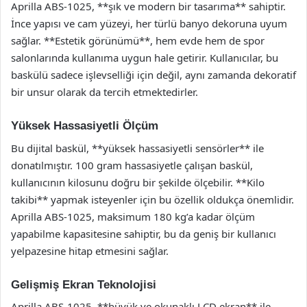
Aprilla ABS-1025, **şık ve modern bir tasarıma** sahiptir.
İnce yapısı ve cam yüzeyi, her türlü banyo dekoruna uyum
sağlar. **Estetik görünümü**, hem evde hem de spor
salonlarında kullanıma uygun hale getirir. Kullanıcılar, bu
baskülü sadece işlevselliği için değil, aynı zamanda dekoratif
bir unsur olarak da tercih etmektedirler.
Yüksek Hassasiyetli Ölçüm
Bu dijital baskül, **yüksek hassasiyetli sensörler** ile
donatılmıştır. 100 gram hassasiyetle çalışan baskül,
kullanıcının kilosunu doğru bir şekilde ölçebilir. **Kilo
takibi** yapmak isteyenler için bu özellik oldukça önemlidir.
Aprilla ABS-1025, maksimum 180 kg’a kadar ölçüm
yapabilme kapasitesine sahiptir, bu da geniş bir kullanıcı
yelpazesine hitap etmesini sağlar.
Gelişmiş Ekran Teknolojisi
Aprilla ABS-1025, **büyük ve okunaklı LCD ekran** ile