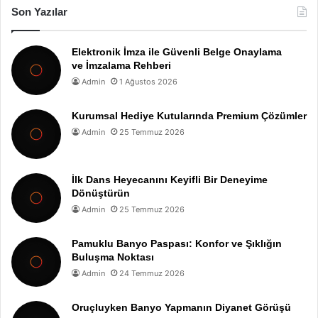
Son Yazılar
Elektronik İmza ile Güvenli Belge Onaylama
ve İmzalama Rehberi
Admin
1 Ağustos 2026
Kurumsal Hediye Kutularında Premium Çözümler
Admin
25 Temmuz 2026
İlk Dans Heyecanını Keyifli Bir Deneyime
Dönüştürün
Admin
25 Temmuz 2026
Pamuklu Banyo Paspası: Konfor ve Şıklığın
Buluşma Noktası
Admin
24 Temmuz 2026
Oruçluyken Banyo Yapmanın Diyanet Görüşü