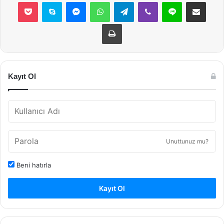
Pocket
Skype
Messenger
WhatsApp
Telegram
Viber
Line
E-Posta ile payla
Yazdır
Kayıt Ol
Unuttunuz mu?
Beni hatırla
Kayıt Ol