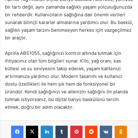
bir tartı değil, aynı zamanda sağlıklı yaşam yolculuğunuzda
bir rehberdir. Kullanıcıların sağlığına dair önemli verileri
sunarak bilinçli kararlar almalarına yardımcı olur. Bu baskül,
sağlıklı yaşam tarzını benimseyen herkes için vazgeçilmez
bir araçtır.
Aprilla ABS1055, sağlığınızı kontrol altında tutmak için
ihtiyacınız olan tüm bilgileri sunar. Kilo, yağ oranı, kas
kütlesi ve su seviyesini takip ederek, yaşam kalitenizi
artırmanıza yardımcı olur. Modern tasarımı ve kullanıcı
dostu özellikleri ile hem şık hem de fonksiyonel bir
üründür. Kendi sağlığınızı ve ailenizin sağlığını ön planda
tutmak istiyorsanız, bu dijital banyo baskülünü tercih
etmek, doğru bir adım olacaktır.
Facebook
X
LinkedIn
Tumblr
Pinterest
Reddit
VKontakte
Odnok