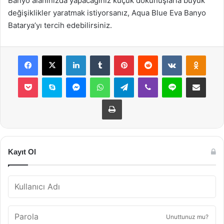
Banyo alanınızda yapacağınız küçük dokunuşlarla büyük
değişiklikler yaratmak istiyorsanız, Aqua Blue Eva Banyo
Batarya’yı tercih edebilirsiniz.
Facebook
X
LinkedIn
Tumblr
Pinterest
Reddit
VKontakte
Odnok
Pocket
Skype
Messenger
WhatsApp
Telegram
Viber
Line
E-Posta ile payla
Yazdır
Kayıt Ol
Unuttunuz mu?