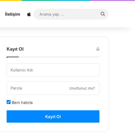
Sitemap
Arama
İletişim
yap
...
Kayıt Ol
Unuttunuz mu?
Beni hatırla
Kayıt Ol