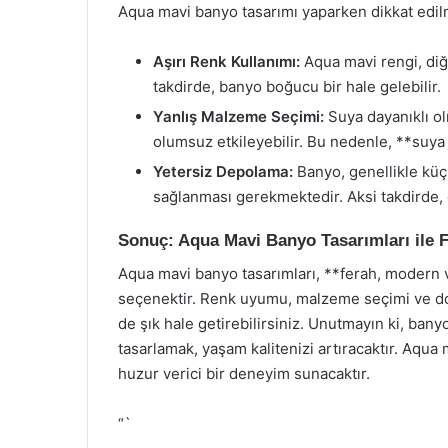
Aqua mavi banyo tasarımı yaparken dikkat edil
Aşırı Renk Kullanımı:
Aqua mavi rengi, diğe
takdirde, banyo boğucu bir hale gelebilir.
Yanlış Malzeme Seçimi:
Suya dayanıklı 
olumsuz etkileyebilir. Bu nedenle, **suya
Yetersiz Depolama:
Banyo, genellikle küç
sağlanması gerekmektedir. Aksi takdirde, 
Sonuç: Aqua Mavi Banyo Tasarımları ile 
Aqua mavi banyo tasarımları, **ferah, modern 
seçenektir. Renk uyumu, malzeme seçimi ve do
de şık hale getirebilirsiniz. Unutmayın ki, banyo
tasarlamak, yaşam kalitenizi artıracaktır. Aqua
huzur verici bir deneyim sunacaktır.
“`