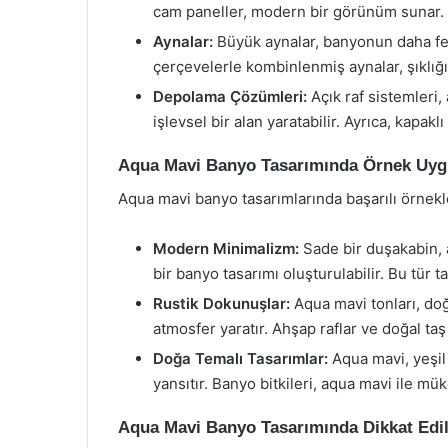
cam paneller, modern bir görünüm sunar.
Aynalar:
Büyük aynalar, banyonun daha fe
çerçevelerle kombinlenmiş aynalar, şıklığı 
Depolama Çözümleri:
Açık raf sistemleri
işlevsel bir alan yaratabilir. Ayrıca, kapak
Aqua Mavi Banyo Tasarımında Örnek Uyg
Aqua mavi banyo tasarımlarında başarılı örnekle
Modern Minimalizm:
Sade bir duşakabin, 
bir banyo tasarımı oluşturulabilir. Bu tür t
Rustik Dokunuşlar:
Aqua mavi tonları, doğ
atmosfer yaratır. Ahşap raflar ve doğal taş d
Doğa Temalı Tasarımlar:
Aqua mavi, yeşil 
yansıtır. Banyo bitkileri, aqua mavi ile m
Aqua Mavi Banyo Tasarımında Dikkat Edi