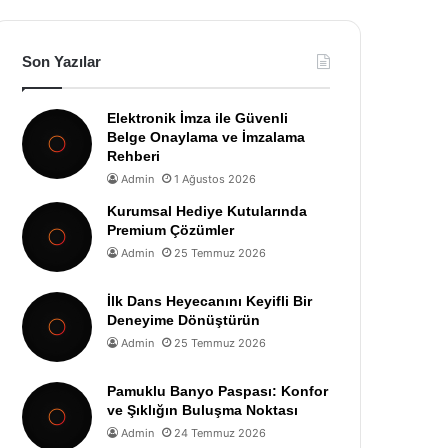
Son Yazılar
Elektronik İmza ile Güvenli
Belge Onaylama ve İmzalama
Rehberi
Admin
1 Ağustos 2026
Kurumsal Hediye Kutularında
Premium Çözümler
Admin
25 Temmuz 2026
İlk Dans Heyecanını Keyifli Bir
Deneyime Dönüştürün
Admin
25 Temmuz 2026
Pamuklu Banyo Paspası: Konfor
ve Şıklığın Buluşma Noktası
Admin
24 Temmuz 2026