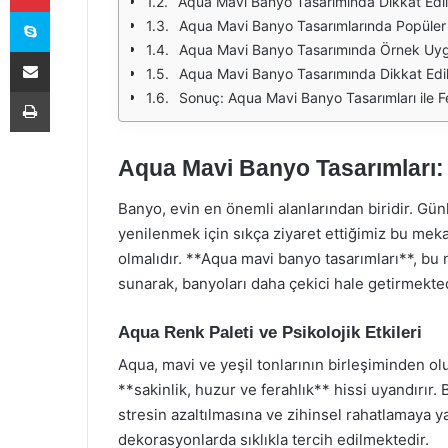
Aqua Mavi Banyo Tasarımında Dikkat Edi
Skype
Aqua Mavi Banyo Tasarımlarında Popüler
Aqua Mavi Banyo Tasarımında Örnek Uyg
E-Posta ile paylaş
Aqua Mavi Banyo Tasarımında Dikkat Edi
Yazdır
Sonuç: Aqua Mavi Banyo Tasarımları ile 
Aqua Mavi Banyo Tasarımları:
Banyo, evin en önemli alanlarından biridir. G
yenilenmek için sıkça ziyaret ettiğimiz bu meka
olmalıdır. **Aqua mavi banyo tasarımları**, b
sunarak, banyoları daha çekici hale getirmekted
Aqua Renk Paleti ve Psikolojik Etkileri
Aqua, mavi ve yeşil tonlarının birleşiminden olu
**sakinlik, huzur ve ferahlık** hissi uyandırır. 
stresin azaltılmasına ve zihinsel rahatlamaya ya
dekorasyonlarda sıklıkla tercih edilmektedir.