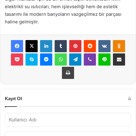
elektrikli su ısıtıcıları, hem işlevselliği hem de estetik
tasarımı ile modern banyoların vazgeçilmez bir parçası
haline gelmiştir.
Facebook
X
LinkedIn
Tumblr
Pinterest
Reddit
VKontakte
Odnok
Pocket
Skype
Messenger
WhatsApp
Telegram
Viber
Line
E-Posta ile payla
Yazdır
Kayıt Ol