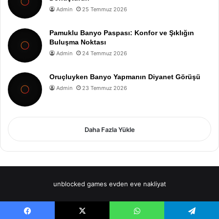
Admin
25 Temmuz 2026
Pamuklu Banyo Paspası: Konfor ve Şıklığın
Buluşma Noktası
Admin
24 Temmuz 2026
Oruçluyken Banyo Yapmanın Diyanet Görüşü
Admin
23 Temmuz 2026
Daha Fazla Yükle
unblocked games
evden eve nakliyat