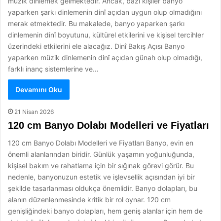
müzik dinlemek gelmektedir. Ancak, bazı kişiler banyo
yaparken şarkı dinlemenin dinî açıdan uygun olup olmadığını
merak etmektedir. Bu makalede, banyo yaparken şarkı
dinlemenin dinî boyutunu, kültürel etkilerini ve kişisel tercihler
üzerindeki etkilerini ele alacağız. Dinî Bakış Açısı Banyo
yaparken müzik dinlemenin dinî açıdan günah olup olmadığı,
farklı inanç sistemlerine ve…
Devamını Oku
21 Nisan 2026
120 cm Banyo Dolabı Modelleri ve Fiyatları
120 cm Banyo Dolabı Modelleri ve Fiyatları Banyo, evin en
önemli alanlarından biridir. Günlük yaşamın yoğunluğunda,
kişisel bakım ve rahatlama için bir sığınak görevi görür. Bu
nedenle, banyonuzun estetik ve işlevsellik açısından iyi bir
şekilde tasarlanması oldukça önemlidir. Banyo dolapları, bu
alanın düzenlenmesinde kritik bir rol oynar. 120 cm
genişliğindeki banyo dolapları, hem geniş alanlar için hem de