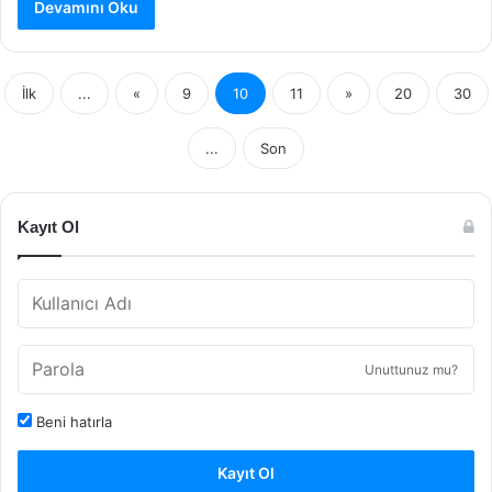
Devamını Oku
İlk
...
«
9
10
11
»
20
30
...
Son
Kayıt Ol
Unuttunuz mu?
Beni hatırla
Kayıt Ol