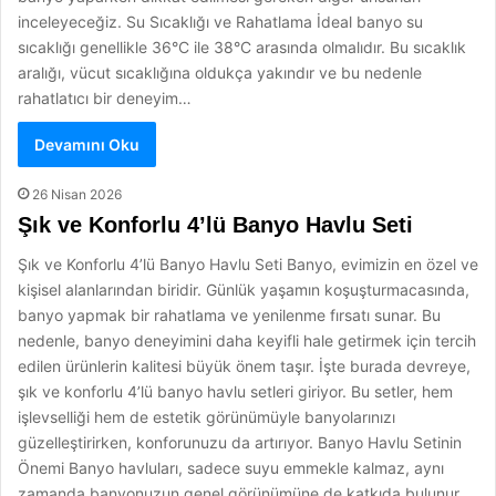
inceleyeceğiz. Su Sıcaklığı ve Rahatlama İdeal banyo su
sıcaklığı genellikle 36°C ile 38°C arasında olmalıdır. Bu sıcaklık
aralığı, vücut sıcaklığına oldukça yakındır ve bu nedenle
rahatlatıcı bir deneyim…
Devamını Oku
26 Nisan 2026
Şık ve Konforlu 4’lü Banyo Havlu Seti
Şık ve Konforlu 4’lü Banyo Havlu Seti Banyo, evimizin en özel ve
kişisel alanlarından biridir. Günlük yaşamın koşuşturmacasında,
banyo yapmak bir rahatlama ve yenilenme fırsatı sunar. Bu
nedenle, banyo deneyimini daha keyifli hale getirmek için tercih
edilen ürünlerin kalitesi büyük önem taşır. İşte burada devreye,
şık ve konforlu 4’lü banyo havlu setleri giriyor. Bu setler, hem
işlevselliği hem de estetik görünümüyle banyolarınızı
güzelleştirirken, konforunuzu da artırıyor. Banyo Havlu Setinin
Önemi Banyo havluları, sadece suyu emmekle kalmaz, aynı
zamanda banyonuzun genel görünümüne de katkıda bulunur.