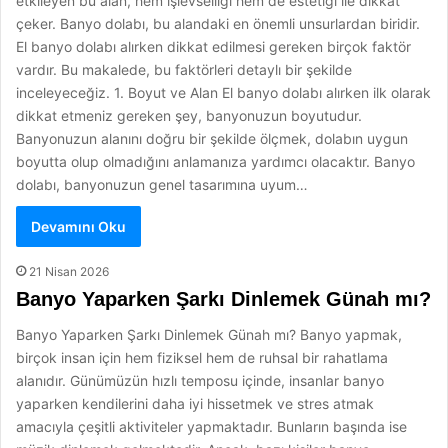
etkileyen bu alan, hem işlevselliği hem de estetiği ile dikkat
çeker. Banyo dolabı, bu alandaki en önemli unsurlardan biridir.
El banyo dolabı alırken dikkat edilmesi gereken birçok faktör
vardır. Bu makalede, bu faktörleri detaylı bir şekilde
inceleyeceğiz. 1. Boyut ve Alan El banyo dolabı alırken ilk olarak
dikkat etmeniz gereken şey, banyonuzun boyutudur.
Banyonuzun alanını doğru bir şekilde ölçmek, dolabın uygun
boyutta olup olmadığını anlamanıza yardımcı olacaktır. Banyo
dolabı, banyonuzun genel tasarımına uyum…
Devamını Oku
21 Nisan 2026
Banyo Yaparken Şarkı Dinlemek Günah mı?
Banyo Yaparken Şarkı Dinlemek Günah mı? Banyo yapmak,
birçok insan için hem fiziksel hem de ruhsal bir rahatlama
alanıdır. Günümüzün hızlı temposu içinde, insanlar banyo
yaparken kendilerini daha iyi hissetmek ve stres atmak
amacıyla çeşitli aktiviteler yapmaktadır. Bunların başında ise