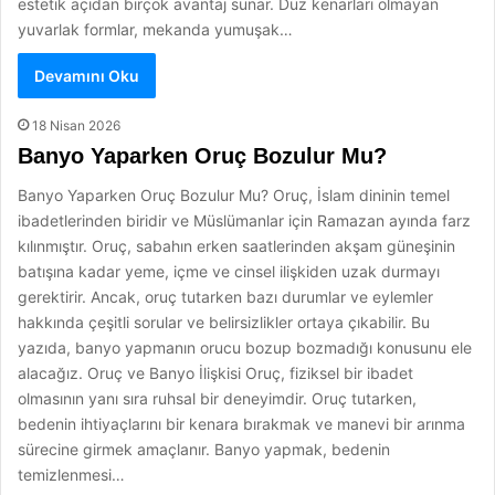
estetik açıdan birçok avantaj sunar. Düz kenarları olmayan
yuvarlak formlar, mekanda yumuşak…
Devamını Oku
18 Nisan 2026
Banyo Yaparken Oruç Bozulur Mu?
Banyo Yaparken Oruç Bozulur Mu? Oruç, İslam dininin temel
ibadetlerinden biridir ve Müslümanlar için Ramazan ayında farz
kılınmıştır. Oruç, sabahın erken saatlerinden akşam güneşinin
batışına kadar yeme, içme ve cinsel ilişkiden uzak durmayı
gerektirir. Ancak, oruç tutarken bazı durumlar ve eylemler
hakkında çeşitli sorular ve belirsizlikler ortaya çıkabilir. Bu
yazıda, banyo yapmanın orucu bozup bozmadığı konusunu ele
alacağız. Oruç ve Banyo İlişkisi Oruç, fiziksel bir ibadet
olmasının yanı sıra ruhsal bir deneyimdir. Oruç tutarken,
bedenin ihtiyaçlarını bir kenara bırakmak ve manevi bir arınma
sürecine girmek amaçlanır. Banyo yapmak, bedenin
temizlenmesi…