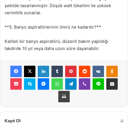
şekilde tasarlanmıştır. Düşük watt tüketimi ile yüksek
verimlilik sunarlar.
**5. Banyo aspiratörlerinin ömrü ne kadardır?**
Kaliteli bir banyo aspiratörü, düzenli bakım yapıldığı
takdirde 10 yıl veya daha uzun süre dayanabilir.
Facebook
X
LinkedIn
Tumblr
Pinterest
Reddit
VKontakte
Odnok
Pocket
Skype
Messenger
WhatsApp
Telegram
Viber
Line
E-Posta ile payla
Yazdır
Kayıt Ol