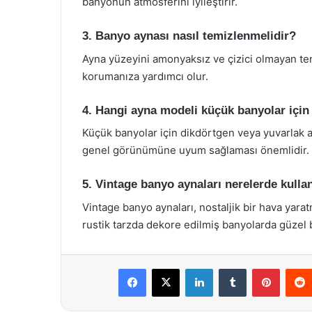
banyonun atmosferini iyileştirir.
3. Banyo aynası nasıl temizlenmelidir?
Ayna yüzeyini amonyaksız ve çizici olmayan temi
korumanıza yardımcı olur.
4. Hangi ayna modeli küçük banyolar içi
Küçük banyolar için dikdörtgen veya yuvarlak a
genel görünümüne uyum sağlaması önemlidir.
5. Vintage banyo aynaları nerelerde kullan
Vintage banyo aynaları, nostaljik bir hava yarat
rustik tarzda dekore edilmiş banyolarda güzel bi
Facebook
X
LinkedIn
Tumblr
Pintere