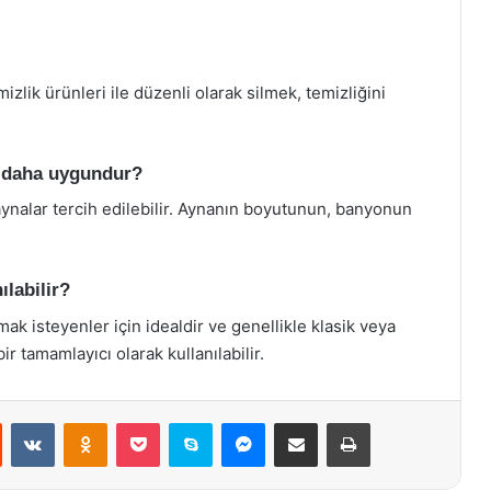
zlik ürünleri ile düzenli olarak silmek, temizliğini
n daha uygundur?
ynalar tercih edilebilir. Aynanın boyutunun, banyonun
ılabilir?
mak isteyenler için idealdir ve genellikle klasik veya
r tamamlayıcı olarak kullanılabilir.
st
Reddit
VKontakte
Odnoklassniki
Pocket
Skype
Messenger
E-Posta ile paylaş
Yazdır