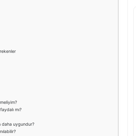
rekenler
tmeliyim?
faydalı mı?
in daha uygundur?
ılabilir?