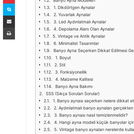
Banyo Ayna Modelleri
Skype
1. Dikdörtgen Aynalar
2. Yuvarlak Aynalar
E-Posta ile paylaş
3. Led Aydınlatmalı Aynalar
Yazdır
4. Depolama Alanı Olan Aynalar
5. Vintage ve Antik Aynalar
6. Minimalist Tasarımlar
Banyo Ayna Seçerken Dikkat Edilmesi Ge
1. Boyut
2. Stil
3. Fonksiyonellik
4. Malzeme Kalitesi
Banyo Ayna Bakımı
SSS (Sıkça Sorulan Sorular)
1. Banyo aynası seçerken nelere dikkat e
2. Aydınlatmalı banyo aynaları gerçekten 
3. Banyo aynası nasıl temizlenmelidir?
4. Hangi ayna modeli küçük banyolar iç
5. Vintage banyo aynaları nerelerde kullan