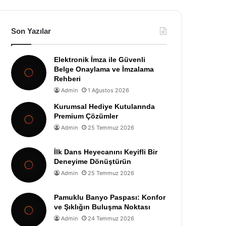
Son Yazılar
Elektronik İmza ile Güvenli
Belge Onaylama ve İmzalama
Rehberi
Admin
1 Ağustos 2026
Kurumsal Hediye Kutularında
Premium Çözümler
Admin
25 Temmuz 2026
İlk Dans Heyecanını Keyifli Bir
Deneyime Dönüştürün
Admin
25 Temmuz 2026
Pamuklu Banyo Paspası: Konfor
ve Şıklığın Buluşma Noktası
Admin
24 Temmuz 2026