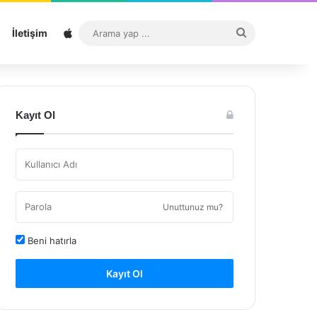
Sitemap
Arama
İletişim
yap
...
Kayıt Ol
Unuttunuz mu?
Beni hatırla
Kayıt Ol