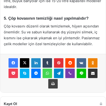
litre, büyük banyolar için ise 15-20 litre kapasiteli modeller
idealdir.
5. Çöp kovasının temizliği nasıl yapılmalıdır?
Çöp kovasını düzenli olarak temizlemek, hijyen açısından
önemlidir. Su ve sabun kullanarak dış yüzeyini silmek, iç
kısmını ise çıkararak yıkamak en iyi yöntemdir. Paslanmaz
çelik modeller için özel temizleyiciler de kullanılabilir.
Facebook
X
LinkedIn
Tumblr
Pinterest
Reddit
VKontakte
Odnok
Pocket
Skype
Messenger
WhatsApp
Telegram
Viber
Line
E-Posta ile payla
Yazdır
Kayıt Ol