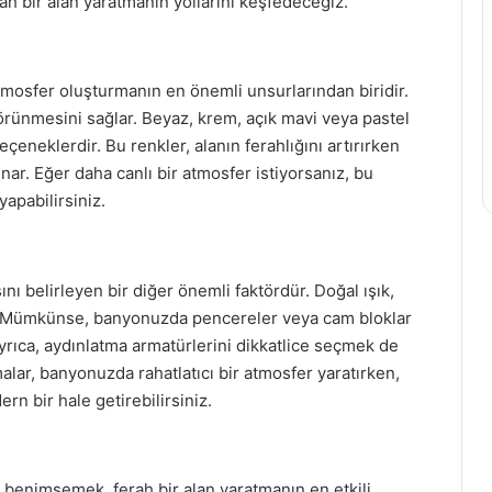
ah bir alan yaratmanın yollarını keşfedeceğiz.
tmosfer oluşturmanın en önemli unsurlarından biridir.
örünmesini sağlar. Beyaz, krem, açık mavi veya pastel
çeneklerdir. Bu renkler, alanın ferahlığını artırırken
r. Eğer daha canlı bir atmosfer istiyorsanız, bu
yapabilirsiniz.
ı belirleyen bir diğer önemli faktördür. Doğal ışık,
 Mümkünse, banyonuzda pencereler veya cam bloklar
Ayrıca, aydınlatma armatürlerini dikkatlice seçmek de
lar, banyonuzda rahatlatıcı bir atmosfer yaratırken,
ern bir hale getirebilirsiniz.
benimsemek, ferah bir alan yaratmanın en etkili