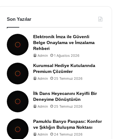
Son Yazılar
Elektronik İmza ile Güvenli
Belge Onaylama ve İmzalama
Rehberi
Admin
1 Ağustos 2026
Kurumsal Hediye Kutularında
Premium Çözümler
Admin
25 Temmuz 2026
İlk Dans Heyecanını Keyifli Bir
Deneyime Dönüştürün
Admin
25 Temmuz 2026
Pamuklu Banyo Paspası: Konfor
ve Şıklığın Buluşma Noktası
Admin
24 Temmuz 2026