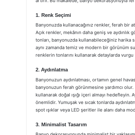
artırır. Bu makalede, banyo dekorasyonuyla fer
1. Renk Seçimi
Banyonuzda kullanacağınız renkler, ferah bir a
Açık renkler, mekânın daha geniş ve aydınlık g
tonları, banyonuzda kullanabileceğiniz harika se
aynı zamanda temiz ve modern bir görünüm suna
renklerin tonlarını kullanarak detaylarda vurgu 
2. Aydınlatma
Banyonuzun aydınlatması, ortamın genel havasın
banyonuzun ferah görünmesine yardımcı olur.
kullanarak doğal ışığı içeri almayı hedefleyin. 
önemlidir. Yumuşak ve sıcak tonlarda aydınlatma
spot ışıklar veya LED şeritler ile alanı daha mod
3. Minimalist Tasarım
Banyo dekorasyonunda minimalist bir yaklaşım 