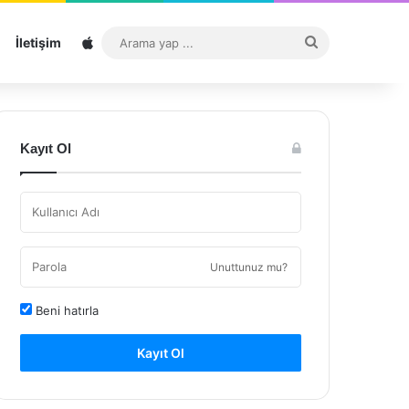
Sitemap
Arama
İletişim
yap
...
Kayıt Ol
Unuttunuz mu?
Beni hatırla
Kayıt Ol