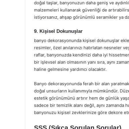
doğal taşlar, banyonuzun daha geniş ve aydınl
malzemeleri kullanarak güvenliği de artırabili
istiyorsanız, ahşap görünümlü seramikler ya da 
9. Kişisel Dokunuşlar
banyo dekorasyonunda kişisel dokunuşlar ekleme
resimler, özel anılarınızı hatırlatan nesneler ve
raflar, banyonuzda kendinizi daha iyi hissetm
bir işlevsel alan olmasının yanı sıra, aynı zam
haline gelmesine yardımcı olacaktır.
Banyo dekorasyonunda ferah bir alan yaratmak,
doğal unsurların kullanımıyla mümkündür. Düze
estetik görünümünü artırır hem de günlük yaş
sadece bir temizlik alanı değil, aynı zamanda hu
banyonuzu kişisel zevklerinize göre dekore e
SSS (Sıkça Sorulan Sorular)