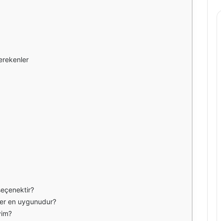
erekenler
seçenektir?
ler en uygunudur?
yim?