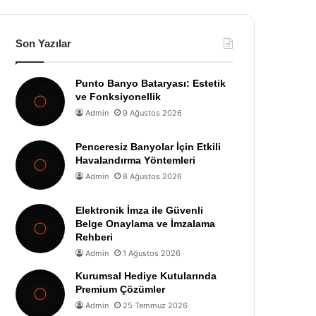
Son Yazılar
Punto Banyo Bataryası: Estetik
ve Fonksiyonellik
Admin
9 Ağustos 2026
Penceresiz Banyolar İçin Etkili
Havalandırma Yöntemleri
Admin
8 Ağustos 2026
Elektronik İmza ile Güvenli
Belge Onaylama ve İmzalama
Rehberi
Admin
1 Ağustos 2026
Kurumsal Hediye Kutularında
Premium Çözümler
Admin
25 Temmuz 2026