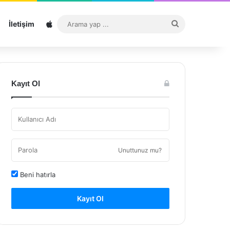
Sitemap
Arama
İletişim
yap
...
Kayıt Ol
Unuttunuz mu?
Beni hatırla
Kayıt Ol