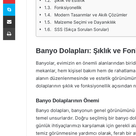
Şıklık ve Estetik
Skype
Fonksiyonellik
Modern Tasarımlar ve Akıllı Çözümler
E-Posta ile paylaş
Malzeme Seçimi ve Dayanıklılık
Yazdır
SSS (Sıkça Sorulan Sorular)
Banyo Dolapları: Şıklık ve F
Banyolar, evimizin en önemli alanlarından biri
mekanlar, hem kişisel bakım hem de rahatlama a
alanın düzenlenmesinde ve estetik görünümünd
dolaplarının şıklık ve fonksiyonellik açısından 
Banyo Dolaplarının Önemi
Banyo dolapları, banyonun genel görünümünü 
temel unsurlardır. Doğru seçilmiş bir banyo d
günlük ihtiyaçlarımızı karşılamak için gerekli a
temiz görünmesine yardımcı olarak, ferah bir at