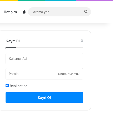
Sitemap
Arama
İletişim
yap
...
Kayıt Ol
Unuttunuz mu?
Beni hatırla
Kayıt Ol