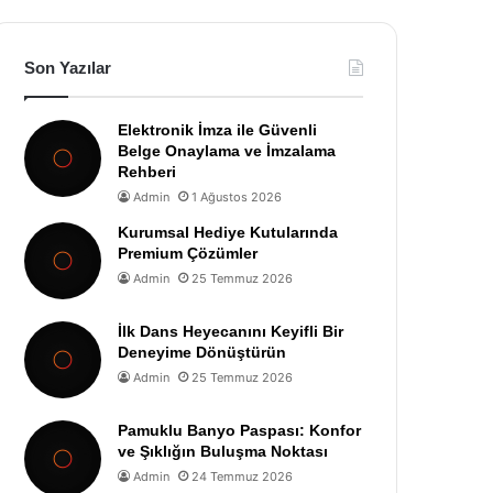
Son Yazılar
Elektronik İmza ile Güvenli
Belge Onaylama ve İmzalama
Rehberi
Admin
1 Ağustos 2026
Kurumsal Hediye Kutularında
Premium Çözümler
Admin
25 Temmuz 2026
İlk Dans Heyecanını Keyifli Bir
Deneyime Dönüştürün
Admin
25 Temmuz 2026
Pamuklu Banyo Paspası: Konfor
ve Şıklığın Buluşma Noktası
Admin
24 Temmuz 2026