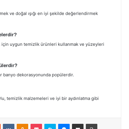
rmek ve doğal ışığı en iyi şekilde değerlendirmek
elerdir?
 için uygun temizlik ürünleri kullanmak ve yüzeyleri
ülerdir?
lar banyo dekorasyonunda popülerdir.
, temizlik malzemeleri ve iyi bir aydınlatma gibi
st
Reddit
VKontakte
Odnoklassniki
Pocket
Skype
Messenger
E-Posta ile paylaş
Yazdır