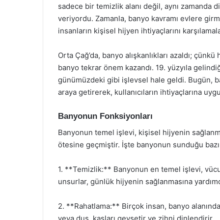
sadece bir temizlik alanı değil, aynı zamanda 
veriyordu. Zamanla, banyo kavramı evlere girme
insanların kişisel hijyen ihtiyaçlarını karşılamal
Orta Çağ’da, banyo alışkanlıkları azaldı; çünkü
banyo tekrar önem kazandı. 19. yüzyıla gelindi
günümüzdeki gibi işlevsel hale geldi. Bugün, ba
araya getirerek, kullanıcıların ihtiyaçlarına uyg
Banyonun Fonksiyonları
Banyonun temel işlevi, kişisel hijyenin sağlanm
ötesine geçmiştir. İşte banyonun sunduğu bazı
1. **Temizlik:** Banyonun en temel işlevi, vüc
unsurlar, günlük hijyenin sağlanmasına yardımc
2. **Rahatlama:** Birçok insan, banyo alanında 
veya duş, kasları gevşetir ve zihni dinlendirir.