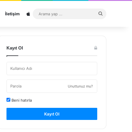
Sitemap
Arama
İletişim
yap
...
Kayıt Ol
Unuttunuz mu?
Beni hatırla
Kayıt Ol