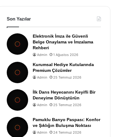
Son Yazılar
Elektronik İmza ile Güvenli
Belge Onaylama ve İmzalama
Rehberi
Admin
1 Ağustos 2026
Kurumsal Hediye Kutularında
Premium Çözümler
Admin
25 Temmuz 2026
İlk Dans Heyecanını Keyifli Bir
Deneyime Dönüştürün
Admin
25 Temmuz 2026
Pamuklu Banyo Paspası: Konfor
ve Şıklığın Buluşma Noktası
Admin
24 Temmuz 2026