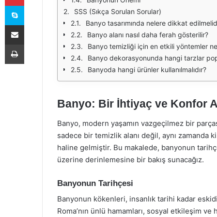
Skype
SSS (Sıkça Sorulan Sorular)
Banyo tasarımında nelere dikkat edilmelid
E-Posta ile paylaş
Banyo alanı nasıl daha ferah gösterilir?
Yazdır
Banyo temizliği için en etkili yöntemler ne
Banyo dekorasyonunda hangi tarzlar pop
Banyoda hangi ürünler kullanılmalıdır?
Banyo: Bir İhtiyaç ve Konfor A
Banyo, modern yaşamın vazgeçilmez bir parças
sadece bir temizlik alanı değil, aynı zamanda k
haline gelmiştir. Bu makalede, banyonun tarihç
üzerine derinlemesine bir bakış sunacağız.
Banyonun Tarihçesi
Banyonun kökenleri, insanlık tarihi kadar eski
Roma’nın ünlü hamamları, sosyal etkileşim ve 