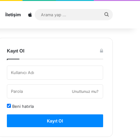
Sitemap
Arama
İletişim
yap
...
Kayıt Ol
Unuttunuz mu?
Beni hatırla
Kayıt Ol