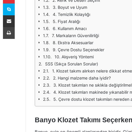
2. Renk ve Desen Seçimi
Skype
3. Boyut ve Uyum
4. Temizlik Kolaylığı
E-Posta ile paylaş
5. Fiyat Aralığı
Yazdır
6. Kullanım Amacı
7. Markaların Güvenilirliği
8. Ekstra Aksesuarlar
9. Çevre Dostu Seçenekler
10. Alışveriş Yöntemi
SSS (Sıkça Sorulan Sorular)
1. Klozet takımı alırken nelere dikkat etme
2. Hangi malzeme daha iyidir?
3. Klozet takımları ne sıklıkla değiştirilmel
4. Klozet takımları makinede yıkanabilir 
5. Çevre dostu klozet takımları nereden al
Banyo Klozet Takımı Seçerken
Banyo, evin en önemli alanlarından biridir. Gün