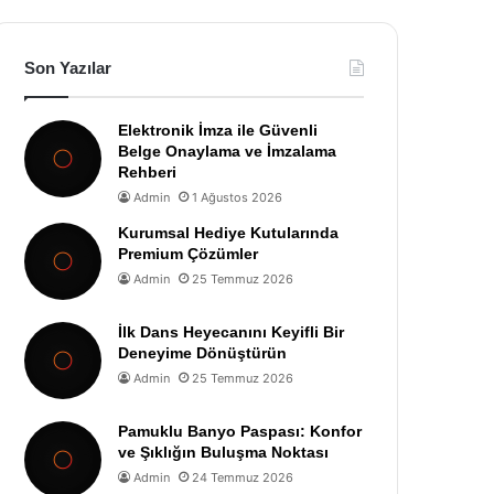
Son Yazılar
Elektronik İmza ile Güvenli
Belge Onaylama ve İmzalama
Rehberi
Admin
1 Ağustos 2026
Kurumsal Hediye Kutularında
Premium Çözümler
Admin
25 Temmuz 2026
İlk Dans Heyecanını Keyifli Bir
Deneyime Dönüştürün
Admin
25 Temmuz 2026
Pamuklu Banyo Paspası: Konfor
ve Şıklığın Buluşma Noktası
Admin
24 Temmuz 2026