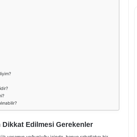
liyim?
idir?
mi?
ınabilir?
 Dikkat Edilmesi Gerekenler
lük yaşamın yoğunluğu içinde, banyo rahatlatıcı bir