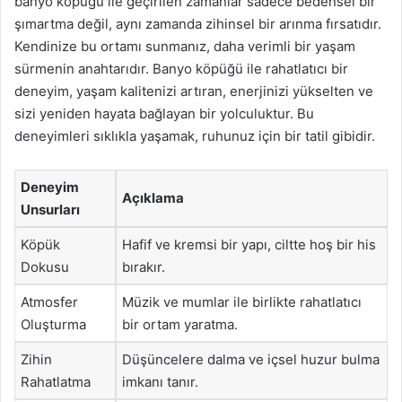
banyo köpüğü ile geçirilen zamanlar sadece bedensel bir
şımartma değil, aynı zamanda zihinsel bir arınma fırsatıdır.
Kendinize bu ortamı sunmanız, daha verimli bir yaşam
sürmenin anahtarıdır. Banyo köpüğü ile rahatlatıcı bir
deneyim, yaşam kalitenizi artıran, enerjinizi yükselten ve
sizi yeniden hayata bağlayan bir yolculuktur. Bu
deneyimleri sıklıkla yaşamak, ruhunuz için bir tatil gibidir.
Deneyim
Açıklama
Unsurları
Köpük
Hafif ve kremsi bir yapı, ciltte hoş bir his
Dokusu
bırakır.
Atmosfer
Müzik ve mumlar ile birlikte rahatlatıcı
Oluşturma
bir ortam yaratma.
Zihin
Düşüncelere dalma ve içsel huzur bulma
Rahatlatma
imkanı tanır.