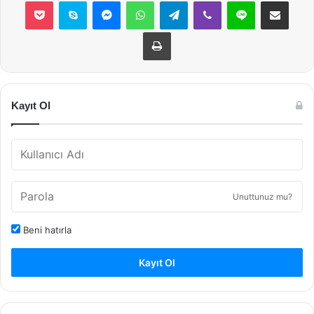
Pocket
Skype
Messenger
WhatsApp
Telegram
Viber
Line
E-Posta ile payla
Yazdır
Kayıt Ol
Unuttunuz mu?
Beni hatırla
Kayıt Ol