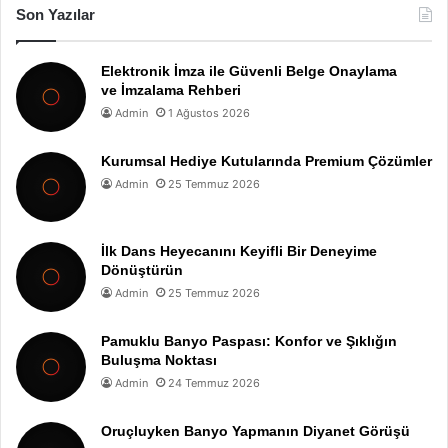
Son Yazılar
Elektronik İmza ile Güvenli Belge Onaylama
ve İmzalama Rehberi
Admin
1 Ağustos 2026
Kurumsal Hediye Kutularında Premium Çözümler
Admin
25 Temmuz 2026
İlk Dans Heyecanını Keyifli Bir Deneyime
Dönüştürün
Admin
25 Temmuz 2026
Pamuklu Banyo Paspası: Konfor ve Şıklığın
Buluşma Noktası
Admin
24 Temmuz 2026
Oruçluyken Banyo Yapmanın Diyanet Görüşü