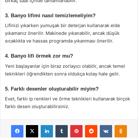
birkaç saat içinde tamamlanabilir.
3. Banyo lifimi nasıl temizlemeliyim?
Lifinizi yıkarken yumuşak bir deterjan kullanarak elde
yıkamanız önerilir. Makinede yıkanabilir, ancak düşük
sıcaklıkta ve hassas programda yıkanması önerilir.
4. Banyo lifi örmek zor mu?
Yeni başlayanlar için biraz zorlayıcı olabilir, ancak temel
teknikleri öğrendikten sonra oldukça kolay hale gelir.
5. Farklı desenler oluşturabilir miyim?
Evet, farklı ip renkleri ve örme teknikleri kullanarak birçok
farklı desen oluşturabilirsiniz.
Facebook
X
LinkedIn
Tumblr
Pinterest
Reddit
VKontakte
Odnok