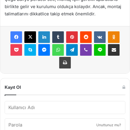
birlikte gelir ve kurulumu oldukça kolaydır. Ancak, montaj
talimatlarını dikkatlice takip etmek önemlidir.
Facebook
X
LinkedIn
Tumblr
Pinterest
Reddit
VKontakte
Odnok
Pocket
Skype
Messenger
WhatsApp
Telegram
Viber
Line
E-Posta ile payla
Yazdır
Kayıt Ol
Unuttunuz mu?