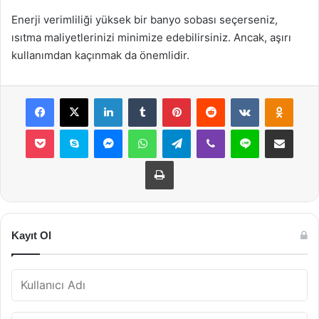
Enerji verimliliği yüksek bir banyo sobası seçerseniz,
ısıtma maliyetlerinizi minimize edebilirsiniz. Ancak, aşırı
kullanımdan kaçınmak da önemlidir.
Facebook
X
LinkedIn
Tumblr
Pinterest
Reddit
VKontakte
Odnok
Pocket
Skype
Messenger
WhatsApp
Telegram
Viber
Line
E-Posta ile payla
Yazdır
Kayıt Ol