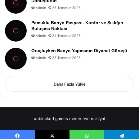
Dönüştürün
Admin
25 Temmuz 2026
Pamuklu Banyo Paspası: Konfor ve Şıklığın
Buluşma Noktası
Admin
24 Temmuz 2026
Oruçluyken Banyo Yapmanın Diyanet Görüşü
Admin
23 Temmuz 2026
Daha Fazla Yükle
unblocked games
evden eve nakliyat