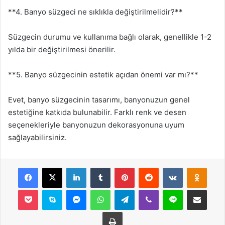
**4. Banyo süzgeci ne sıklıkla değiştirilmelidir?**
Süzgecin durumu ve kullanıma bağlı olarak, genellikle 1-2
yılda bir değiştirilmesi önerilir.
**5. Banyo süzgecinin estetik açıdan önemi var mı?**
Evet, banyo süzgecinin tasarımı, banyonuzun genel
estetiğine katkıda bulunabilir. Farklı renk ve desen
seçenekleriyle banyonuzun dekorasyonuna uyum
sağlayabilirsiniz.
Facebook
X
LinkedIn
Tumblr
Pinterest
Reddit
VKontakte
Odnok
Pocket
Skype
Messenger
WhatsApp
Telegram
Viber
Line
E-Posta ile payla
Yazdır