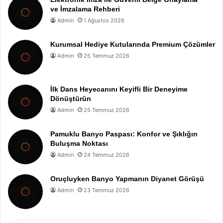
ve İmzalama Rehberi
Admin
1 Ağustos 2026
Kurumsal Hediye Kutularında Premium Çözümler
Admin
25 Temmuz 2026
İlk Dans Heyecanını Keyifli Bir Deneyime
Dönüştürün
Admin
25 Temmuz 2026
Pamuklu Banyo Paspası: Konfor ve Şıklığın
Buluşma Noktası
Admin
24 Temmuz 2026
Oruçluyken Banyo Yapmanın Diyanet Görüşü
Admin
23 Temmuz 2026