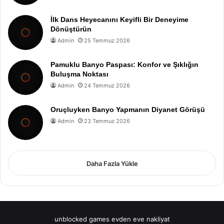
İlk Dans Heyecanını Keyifli Bir Deneyime
Dönüştürün
Admin
25 Temmuz 2026
Pamuklu Banyo Paspası: Konfor ve Şıklığın
Buluşma Noktası
Admin
24 Temmuz 2026
Oruçluyken Banyo Yapmanın Diyanet Görüşü
Admin
23 Temmuz 2026
Daha Fazla Yükle
unblocked games
evden eve nakliyat