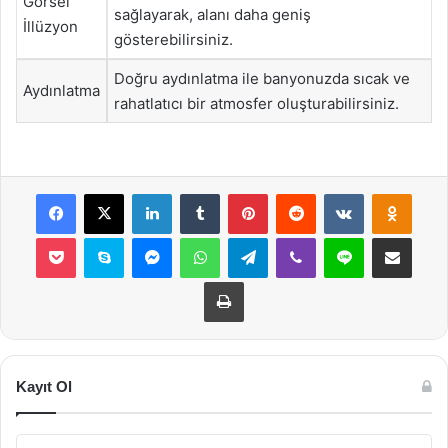
Görsel
sağlayarak, alanı daha geniş
İllüzyon
gösterebilirsiniz.
Doğru aydınlatma ile banyonuzda sıcak ve
Aydınlatma
rahatlatıcı bir atmosfer oluşturabilirsiniz.
Facebook
X
LinkedIn
Tumblr
Pinterest
Reddit
VKontakte
Odnok
Pocket
Skype
Messenger
WhatsApp
Telegram
Viber
Line
E-Posta ile payla
Yazdır
Kayıt Ol