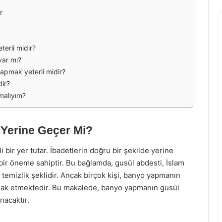
r
erli midir?
 var mı?
pmak yeterli midir?
dir?
malıyım?
Yerine Geçer Mi?
bir yer tutar. İbadetlerin doğru bir şekilde yerine
k bir öneme sahiptir. Bu bağlamda, gusül abdesti, İslam
 temizlik şeklidir. Ancak birçok kişi, banyo yapmanın
rak etmektedir. Bu makalede, banyo yapmanın gusül
ınacaktır.