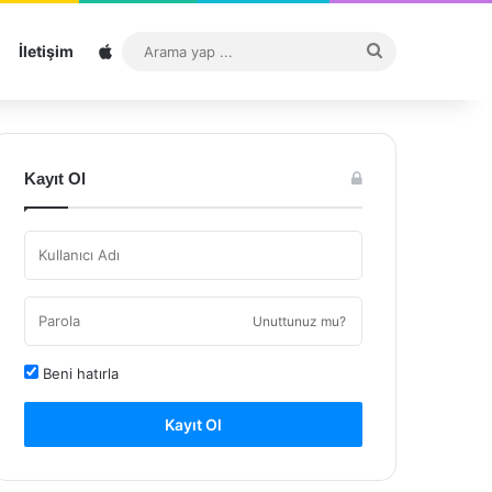
Sitemap
Arama
İletişim
yap
...
Kayıt Ol
Unuttunuz mu?
Beni hatırla
Kayıt Ol