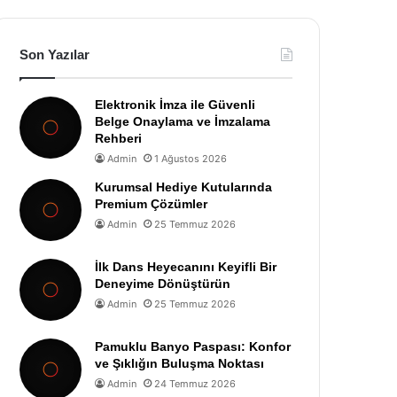
Son Yazılar
Elektronik İmza ile Güvenli
Belge Onaylama ve İmzalama
Rehberi
Admin
1 Ağustos 2026
Kurumsal Hediye Kutularında
Premium Çözümler
Admin
25 Temmuz 2026
İlk Dans Heyecanını Keyifli Bir
Deneyime Dönüştürün
Admin
25 Temmuz 2026
Pamuklu Banyo Paspası: Konfor
ve Şıklığın Buluşma Noktası
Admin
24 Temmuz 2026