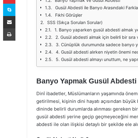
Banyo Yapmak ve Gusül Abdesti
Skype
Gusül Abdesti ile Banyo Arasındaki Farkla
Fıkhi Görüşler
E-Posta ile paylaş
SSS (Sıkça Sorulan Sorular)
Yazdır
1. Banyo yaparken gusül abdesti almak yet
2. Gusül abdesti almak için belirli bir sıra
3. Cünüplük durumunda sadece banyo ya
4. Gusül abdesti alırken niyetin önemi ne
5. Gusül abdesti almayı unuttum, ne yap
Banyo Yapmak Gusül Abdesti 
Dinî ibadetler, Müslümanların yaşamında önemli 
getirilmesi, kişinin dini hayatı açısından büyü
dininde belirli durumlarda alınması gereken bir
gusül abdesti yerine geçip geçmeyeceğini me
abdesti ile olan ilişkisi detaylı bir şekilde ele al