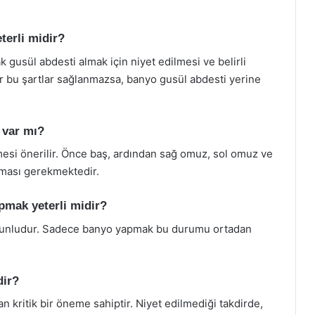
terli midir?
 gusül abdesti almak için niyet edilmesi ve belirli
er bu şartlar sağlanmazsa, banyo gusül abdesti yerine
a var mı?
enmesi önerilir. Önce baş, ardından sağ omuz, sol omuz ve
nması gerekmektedir.
mak yeterli midir?
runludur. Sadece banyo yapmak bu durumu ortadan
dir?
an kritik bir öneme sahiptir. Niyet edilmediği takdirde,