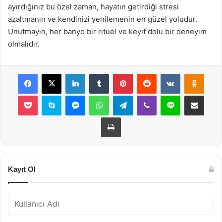
ayırdığınız bu özel zaman, hayatın getirdiği stresi
azaltmanın ve kendinizi yenilemenin en güzel yoludur.
Unutmayın, her banyo bir ritüel ve keyif dolu bir deneyim
olmalıdır.
Facebook
X
LinkedIn
Tumblr
Pinterest
Reddit
VKontakte
Odnok
Pocket
Skype
Messenger
WhatsApp
Telegram
Viber
Line
E-Posta ile payla
Yazdır
Kayıt Ol