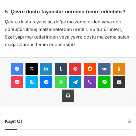
5. Çevre dostu fayanslar nereden temin edilebilir?
Çevre dostu fayanslar, doğal malzemelerden veya geri
dönüştürülmüş malzemelerden üretilir. Bu tür ürünleri,
özel yapı marketlerinden veya çevre dostu malzeme satan
mağazalardan temin edebilirsiniz.
Facebook
X
LinkedIn
Tumblr
Pinterest
Reddit
VKontakte
Odnok
Pocket
Skype
Messenger
WhatsApp
Telegram
Viber
Line
E-Posta ile payla
Yazdır
Kayıt Ol