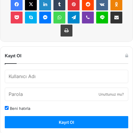
Pocket
Skype
Messenger
WhatsApp
Telegram
Viber
Line
E-Posta ile payla
Yazdır
Kayıt Ol
Unuttunuz mu?
Beni hatırla
Kayıt Ol