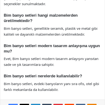
seçenekler sunulmaktadır.
Bim banyo setleri hangi malzemelerden
üretilmektedir?
Bim banyo setleri, genellikle seramik, plastik ve metal gibi
kaliteli ve dayanıklı malzemelerden üretilmektedir.
Bim banyo setleri modern tasarım anlayışına uygun
mu?
Evet, Bim banyo setleri modern tasarım anlayışını yansıtan
sade ve şık tasarımlara sahiptir.
Bim banyo setleri nerelerde kullanılabilir?
Bim banyo setleri, evdeki banyoların yanı sıra ofis, otel gibi
farklı mekanlarda da kullanılabilir.
Facebook
X
LinkedIn
Tumblr
Pinterest
Reddit
VKontakte
Odnok