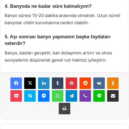
4. Banyoda ne kadar süre kalmalıyım?
Banyo süresi 15-20 dakika arasında olmalıdır. Uzun süreli
banyolar cildin kurumasına neden olabilir.
5. Aşı sonrası banyo yapmanın başka faydaları
nelerdir?
Banyo, kasları gevşetir, kan dolaşımını artırır ve stres
seviyelerini düşürerek genel ruh halinizi iyileştirir.
Facebook
X
LinkedIn
Tumblr
Pinterest
Reddit
VKontakte
Odnok
Pocket
Skype
Messenger
WhatsApp
Telegram
Viber
Line
E-Posta ile payla
Yazdır