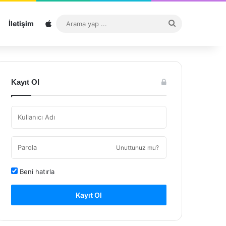
Sitemap
Arama
İletişim
yap
...
Kayıt Ol
Unuttunuz mu?
Beni hatırla
Kayıt Ol