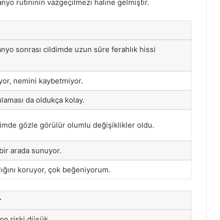
yo rutininin vazgeçilmezi haline gelmiştir.
yo sonrası cildimde uzun süre ferahlık hissi
yor, nemini kaybetmiyor.
laması da oldukça kolay.
imde gözle görülür olumlu değişiklikler oldu.
 bir arada sunuyor.
lığını koruyor, çok beğeniyorum.
r
yon riski düşük