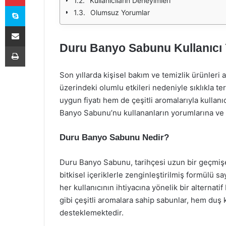
Kullanıcıların Deneyimleri
Skype
Olumsuz Yorumlar
E-Posta ile paylaş
Duru Banyo Sabunu Kullanıcı 
Yazdır
Son yıllarda kişisel bakım ve temizlik ürünleri 
üzerindeki olumlu etkileri nedeniyle sıklıkla 
uygun fiyatı hem de çeşitli aromalarıyla kullanıc
Banyo Sabunu’nu kullananların yorumlarına ve
Duru Banyo Sabunu Nedir?
Duru Banyo Sabunu, tarihçesi uzun bir geçmişe
bitkisel içeriklerle zenginleştirilmiş formülü say
her kullanıcının ihtiyacına yönelik bir alterna
gibi çeşitli aromalara sahip sabunlar, hem duş k
desteklemektedir.