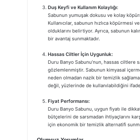
Duş Keyfi ve Kullanım Kolaylığı:
Sabunun yumuşak dokusu ve kolay köpürme
Kullanıcılar, sabunun hızlıca köpürmesi v
olduklarını belirtiyor. Ayrıca, sabunun k
bir avantaj sunmaktadır.
Hassas Ciltler İçin Uygunluk:
Duru Banyo Sabunu’nun, hassas ciltlere sah
gözlemlenmiştir. Sabunun kimyasal içermeye
neden olmadan nazik bir temizlik sağlamakt
değil, yüzlerinde de kullanılabildiğini ifad
Fiyat Performansı:
Duru Banyo Sabunu, uygun fiyatı ile dikkat 
bütçelerini de sarsmadan ihtiyaçlarını karşı
için ekonomik bir temizlik alternatifi sunm
Olumsuz Yorumlar