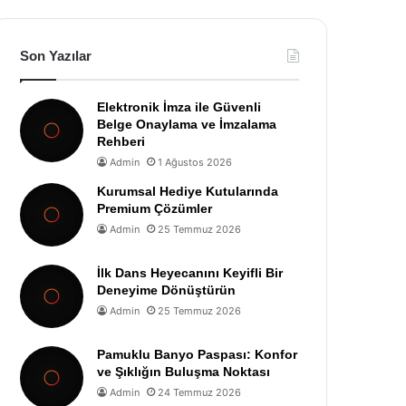
Son Yazılar
Elektronik İmza ile Güvenli
Belge Onaylama ve İmzalama
Rehberi
Admin
1 Ağustos 2026
Kurumsal Hediye Kutularında
Premium Çözümler
Admin
25 Temmuz 2026
İlk Dans Heyecanını Keyifli Bir
Deneyime Dönüştürün
Admin
25 Temmuz 2026
Pamuklu Banyo Paspası: Konfor
ve Şıklığın Buluşma Noktası
Admin
24 Temmuz 2026