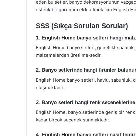
eden bu setler, banyo dekorasyonunun vazgeçi
estetik bir görünüm elde etmek için English Hom
SSS (Sıkça Sorulan Sorular)
1. English Home banyo setleri hangi malz
English Home banyo setleri, genellikle pamuk, s
malzemelerden üretilmektedir.
2. Banyo setlerinde hangi ürünler bulunu
English Home banyo setleri, havlu, sabunluk, diş
oluşmaktadır.
3. Banyo setleri hangi renk seçeneklerine
English Home, banyo setlerinde geniş bir renk 
kadar birçok seçenek sunmaktadır.
4. English Home banyo setleri nasıl temiz