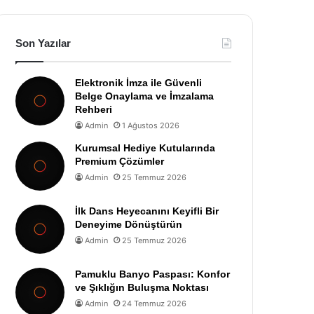
Son Yazılar
Elektronik İmza ile Güvenli
Belge Onaylama ve İmzalama
Rehberi
Admin
1 Ağustos 2026
Kurumsal Hediye Kutularında
Premium Çözümler
Admin
25 Temmuz 2026
İlk Dans Heyecanını Keyifli Bir
Deneyime Dönüştürün
Admin
25 Temmuz 2026
Pamuklu Banyo Paspası: Konfor
ve Şıklığın Buluşma Noktası
Admin
24 Temmuz 2026