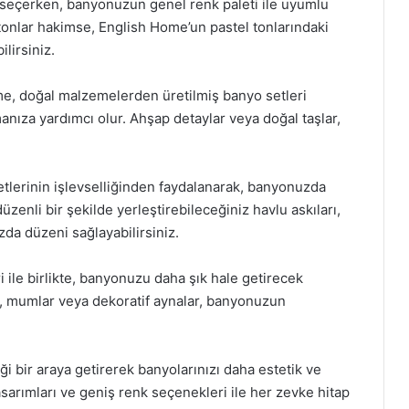
 seçerken, banyonuzun genel renk paleti ile uyumlu
tonlar hakimse, English Home’un pastel tonlarındaki
lirsiniz.
e, doğal malzemelerden üretilmiş banyo setleri
nıza yardımcı olur. Ahşap detaylar veya doğal taşlar,
tlerinin işlevselliğinden faydalanarak, banyonuzda
düzenli bir şekilde yerleştirebileceğiniz havlu askıları,
zda düzeni sağlayabilirsiniz.
i ile birlikte, banyonuzu daha şık hale getirecek
r, mumlar veya dekoratif aynalar, banyonuzun
iği bir araya getirerek banyolarınızı daha estetik ve
tasarımları ve geniş renk seçenekleri ile her zevke hitap