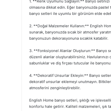
1. **Renk Uyumunu Sağlayın:** Banyo setinizi
olmasına dikkat edin. Eğer banyonuzda pastel 
banyo setleri ile uyumlu bir görünüm elde edebi
2. **Doğal Malzemeler Kullanın:** English Hom
sunarak, banyonuzda sıcak bir atmosfer yaratma
banyonuzun dekorasyonuna sıcaklık katabilir.
3. **Fonksiyonel Alanlar Oluşturun:** Banyo se
düzenli alanlar oluşturabilirsiniz. Havlularınızı 
sabunluklar ve diş fırçası tutucular ile banyonu
4. **Dekoratif Unsurlar Ekleyin:** Banyo setler
dekoratif unsurlar eklemeyi unutmayın. Bitkile
atmosferini zenginleştirebilir.
English Home banyo setleri, şıklığı ve işlevsell
konforlu hale getirir. Kaliteli malzemeleri, şık 