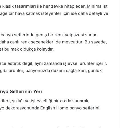
klasik tasarımları ile her zevke hitap eder. Minimalist
tage bir hava katmak isteyenler için ise daha detaylı ve
banyo setlerinde geniş bir renk yelpazesi sunar.
a, daha canlı renk seçenekleri de mevcuttur. Bu sayede,
t bulmak oldukça kolaydır.
ce estetik değil, aynı zamanda işlevsel ürünler içerir.
ar gibi ürünler, banyonuzda düzeni sağlarken, günlük
o Setlerinin Yeri
i, şıklığı ve işlevselliği bir arada sunarak,
anyo dekorasyonunda English Home banyo setlerini