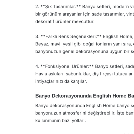
2. **Şık Tasarımlar:** Banyo setleri, modern ve 
bir görünüm arayanlar için sade tasarımlar, vin
dekoratif ürünler mevcuttur.
3. **Farklı Renk Seçenekleri:** English Home, 
Beyaz, mavi, yeşil gibi doğal tonların yanı sır
banyonuzun genel dekorasyonuna uygun bir se
4. **Fonksiyonel Ürünler:** Banyo setleri, sade
Havlu askıları, sabunluklar, diş fırçası tutucul
ihtiyaçlarınızı da karşılar.
Banyo Dekorasyonunda English Home Bany
Banyo dekorasyonunda English Home banyo setler
banyonuzun atmosferini değiştirebilir. İşte b
kullanmanın bazı yolları: