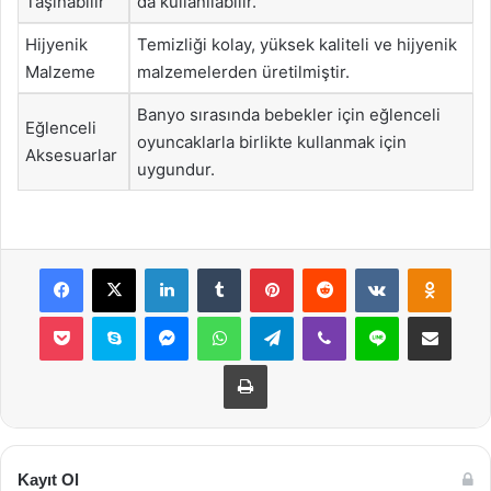
Taşınabilir
da kullanılabilir.
Hijyenik
Temizliği kolay, yüksek kaliteli ve hijyenik
Malzeme
malzemelerden üretilmiştir.
Banyo sırasında bebekler için eğlenceli
Eğlenceli
oyuncaklarla birlikte kullanmak için
Aksesuarlar
uygundur.
Facebook
X
LinkedIn
Tumblr
Pinterest
Reddit
VKontakte
Odnok
Pocket
Skype
Messenger
WhatsApp
Telegram
Viber
Line
E-Posta ile payla
Yazdır
Kayıt Ol