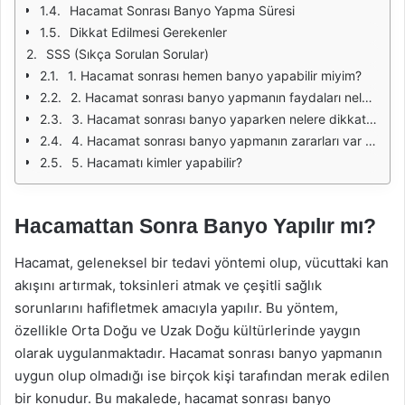
Hacamat Sonrası Banyo Yapma Süresi
Dikkat Edilmesi Gerekenler
SSS (Sıkça Sorulan Sorular)
1. Hacamat sonrası hemen banyo yapabilir miyim?
2. Hacamat sonrası banyo yapmanın faydaları nelerdir?
3. Hacamat sonrası banyo yaparken nelere dikkat etmeliyim?
4. Hacamat sonrası banyo yapmanın zararları var mı?
5. Hacamatı kimler yapabilir?
Hacamattan Sonra Banyo Yapılır mı?
Hacamat, geleneksel bir tedavi yöntemi olup, vücuttaki kan
akışını artırmak, toksinleri atmak ve çeşitli sağlık
sorunlarını hafifletmek amacıyla yapılır. Bu yöntem,
özellikle Orta Doğu ve Uzak Doğu kültürlerinde yaygın
olarak uygulanmaktadır. Hacamat sonrası banyo yapmanın
uygun olup olmadığı ise birçok kişi tarafından merak edilen
bir konudur. Bu makalede, hacamat sonrası banyo