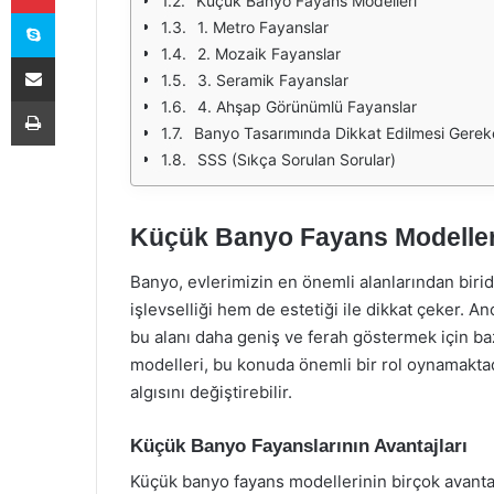
Küçük Banyo Fayans Modelleri
Skype
1. Metro Fayanslar
2. Mozaik Fayanslar
E-Posta ile paylaş
3. Seramik Fayanslar
Yazdır
4. Ahşap Görünümlü Fayanslar
Banyo Tasarımında Dikkat Edilmesi Gerek
SSS (Sıkça Sorulan Sorular)
Küçük Banyo Fayans Modelleri 
Banyo, evlerimizin en önemli alanlarından birid
işlevselliği hem de estetiği ile dikkat çeker. An
bu alanı daha geniş ve ferah göstermek için baz
modelleri, bu konuda önemli bir rol oynamakt
algısını değiştirebilir.
Küçük Banyo Fayanslarının Avantajları
Küçük banyo fayans modellerinin birçok avantajı