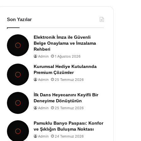
Son Yazılar
Elektronik İmza ile Güvenli
Belge Onaylama ve İmzalama
Rehberi
Admin
1 Ağustos 2026
Kurumsal Hediye Kutularında
Premium Çözümler
Admin
25 Temmuz 2026
İlk Dans Heyecanını Keyifli Bir
Deneyime Dönüştürün
Admin
25 Temmuz 2026
Pamuklu Banyo Paspası: Konfor
ve Şıklığın Buluşma Noktası
Admin
24 Temmuz 2026