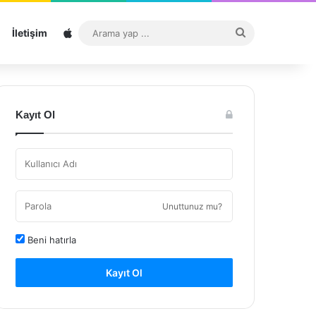
Sitemap
Arama
İletişim
yap
...
Kayıt Ol
Unuttunuz mu?
Beni hatırla
Kayıt Ol