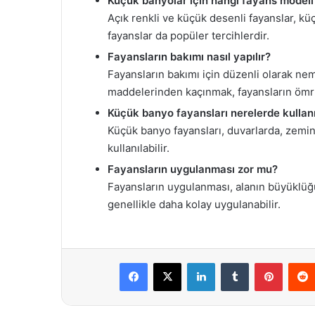
Küçük banyolar için hangi fayans modeli 
Açık renkli ve küçük desenli fayanslar, kü
fayanslar da popüler tercihlerdir.
Fayansların bakımı nasıl yapılır?
Fayansların bakımı için düzenli olarak neml
maddelerinden kaçınmak, fayansların ömrü
Küçük banyo fayansları nerelerde kullanıl
Küçük banyo fayansları, duvarlarda, zemin
kullanılabilir.
Fayansların uygulanması zor mu?
Fayansların uygulanması, alanın büyüklüğü
genellikle daha kolay uygulanabilir.
Facebook
X
LinkedIn
Tumblr
Pintere