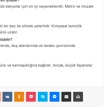
en iyisidir?
çük banyolar için en iyi seçeneklerdir. Metro ve mozaik
i bir bez ile silmek yeterlidir. Kimyasal temizlik
nü uzatır.
abilir?
lerde, duş alanlarında ve lavabo çevresinde
ne ve karmaşıklığına bağlıdır. Ancak, küçük fayanslar
st
Reddit
VKontakte
Odnoklassniki
Pocket
Skype
Messenger
E-Posta ile paylaş
Yazdır