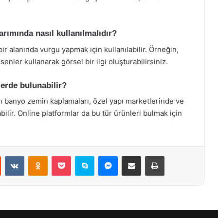
arımında nasıl kullanılmalıdır?
ir alanında vurgu yapmak için kullanılabilir. Örneğin,
enler kullanarak görsel bir ilgi oluşturabilirsiniz.
lerde bulunabilir?
en banyo zemin kaplamaları, özel yapı marketlerinde ve
lir. Online platformlar da bu tür ürünleri bulmak için
st
Reddit
VKontakte
Odnoklassniki
Pocket
Skype
Messenger
E-Posta ile paylaş
Yazdır