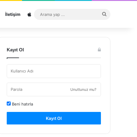
Sitemap
Arama
İletişim
yap
...
Kayıt Ol
Unuttunuz mu?
Beni hatırla
Kayıt Ol