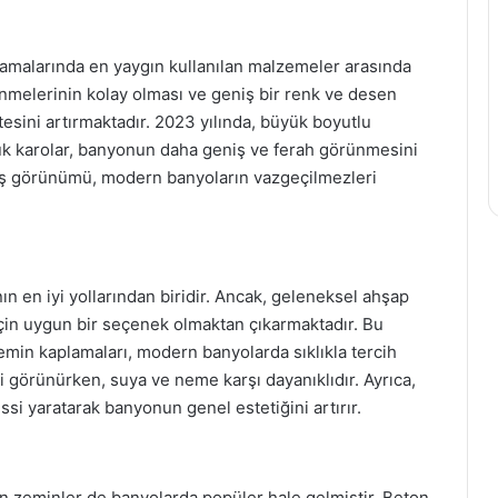
amalarında en yaygın kullanılan malzemeler arasında
enmelerinin kolay olması ve geniş bir renk ve desen
esini artırmaktadır. 2023 yılında, büyük boyutlu
yük karolar, banyonun daha geniş ve ferah görünmesini
 taş görünümü, modern banyoların vazgeçilmezleri
n en iyi yollarından biridir. Ancak, geleneksel ahşap
için uygun bir seçenek olmaktan çıkarmaktadır. Bu
min kaplamaları, modern banyolarda sıklıkla tercih
 görünürken, suya ve neme karşı dayanıklıdır. Ayrıca,
ssi yaratarak banyonun genel estetiğini artırır.
ton zeminler de banyolarda popüler hale gelmiştir. Beton,