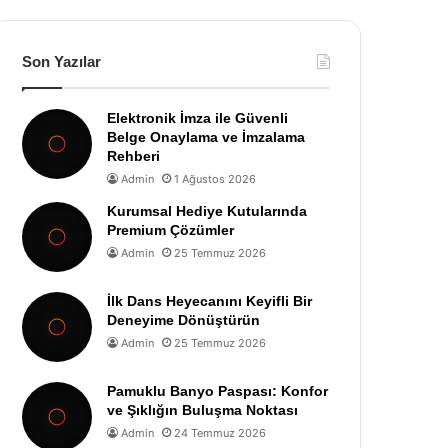
Son Yazılar
Elektronik İmza ile Güvenli
Belge Onaylama ve İmzalama
Rehberi
Admin
1 Ağustos 2026
Kurumsal Hediye Kutularında
Premium Çözümler
Admin
25 Temmuz 2026
İlk Dans Heyecanını Keyifli Bir
Deneyime Dönüştürün
Admin
25 Temmuz 2026
Pamuklu Banyo Paspası: Konfor
ve Şıklığın Buluşma Noktası
Admin
24 Temmuz 2026